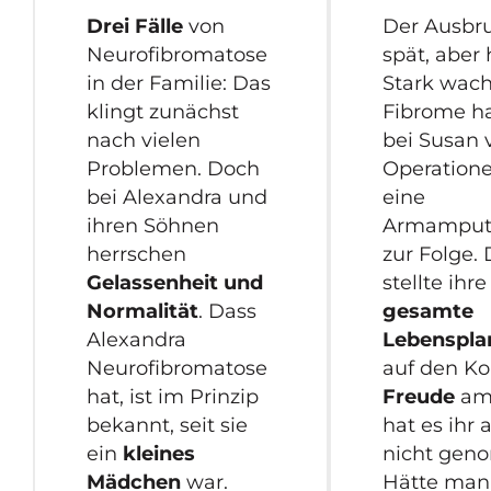
Drei Fälle
von
Der Ausbr
Neurofibromatose
spät, aber 
in der Familie: Das
Stark wac
klingt zunächst
Fibrome h
nach vielen
bei Susan 
Problemen. Doch
Operation
bei Alexandra und
eine
ihren Söhnen
Armamput
herrschen
zur Folge.
Gelassenheit und
stellte ihre
Normalität
. Dass
gesamte
Alexandra
Lebenspl
Neurofibromatose
auf den Ko
hat, ist im Prinzip
Freude
am
bekannt, seit sie
hat es ihr 
ein
kleines
nicht gen
Mädchen
war.
Hätte man