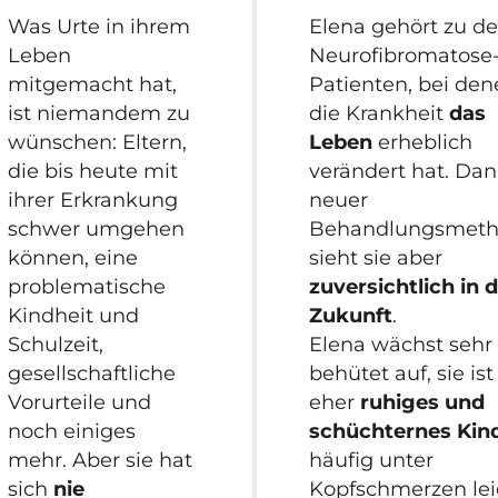
Was Urte in ihrem
Elena gehört zu d
Leben
Neurofibromatose
mitgemacht hat,
Patienten, bei de
ist niemandem zu
die Krankheit
das
wünschen: Eltern,
Leben
erheblich
die bis heute mit
verändert hat. Da
ihrer Erkrankung
neuer
schwer umgehen
Behandlungsmet
können, eine
sieht sie aber
problematische
zuversichtlich in d
Kindheit und
Zukunft
.
Schulzeit,
Elena wächst sehr
gesellschaftliche
behütet auf, sie ist
Vorurteile und
eher
ruhiges und
noch einiges
schüchternes Kin
mehr. Aber sie hat
häufig unter
sich
nie
Kopfschmerzen lei