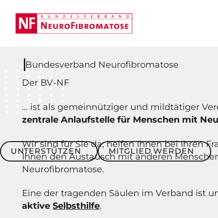
Bundesverband Neurofibromatose
Der BV-NF
... ist als gemeinnütziger und mildtätiger Ve
zentrale Anlaufstelle für Menschen mit Ne
Wir sind für Sie da, helfen Ihnen bei Ihren 
Unterstützen
Mitglied werden
UNTERSTÜTZEN
MITGLIED WERDEN
Ihnen den Austausch mit anderen Mensche
Neurofibromatose.
Eine der tragenden Säulen im Verband ist u
aktive
Selbsthilfe
.