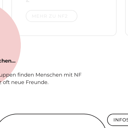
Mehr zu NF2
MEHR ZU NF2
schen…
ruppen finden Menschen mit NF
z oft neue Freunde.
ndesweite SelbsthilfeGruppe
Infos z
INFO