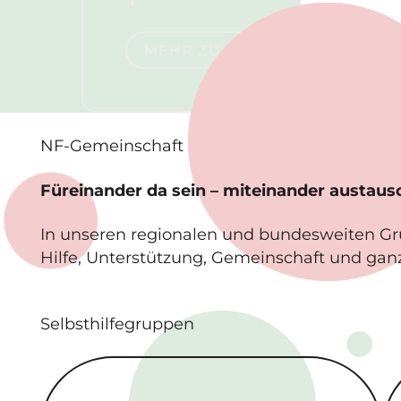
Mehr zu NF1
MEHR ZU NF1
NF-
Gemeinschaft
Füreinander da sein – miteinander austau
In unseren regionalen und bundesweiten G
Hilfe, Unterstützung, Gemeinschaft und gan
Selbsthilfegruppen
Regionale Selbsthilfe­gruppen
Bu