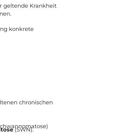
bar geltende Krankheit
nen.
hung konkrete
eltenen chronischen
Schwannomatose)
tose
(SWN).