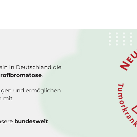
rein in Deutschland die
urofibromatose
.
Fragen und ermöglichen
n mit
nsere
bundesweit