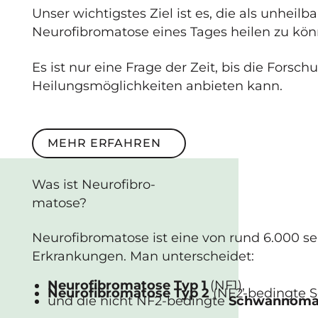
Unser wichtigstes Ziel ist es, die als unheil
Neurofibromatose eines Tages heilen zu kön
Es ist nur eine Frage der Zeit, bis die Forsc
Heilungsmöglichkeiten anbieten kann.
Mehr erfahren
MEHR ERFAHREN
Was ist
Neuro­fibro­
matose
?
Neurofibromatose ist eine von rund 6.000 s
Erkrankungen. Man unterscheidet:
Neurofibromatose Typ 1
(NF1),
Neurofibromatose Typ 2
(NF2-bedingte 
und die nicht NF2-bedingte
Schwannoma