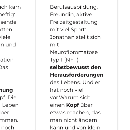
uch kam
Berufsausbildung,
heftig:
Freundin, aktive
hsende
Freizeitgestaltung
atten
mit viel Sport:
viele
Jonathan stellt sich
en und
mit
Neurofibromatose
ation
Typ 1 (NF 1)
 Das
selbstbewusst den
Herausforderungen
des Lebens. Und er
anung
hat noch viel
pf. Die
vor.Warum sich
 Leben
einen
Kopf
über
aber
etwas machen, das
ommen.
man nicht ändern
 noch
kann und von klein