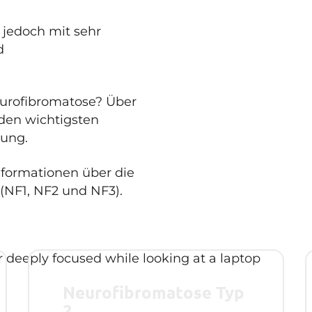
 jedoch mit sehr
d
eurofibromatose? Über
den wichtigsten
kung.
nformationen über die
(NF1, NF2 und NF3).
Neurofibromatose Typ
2