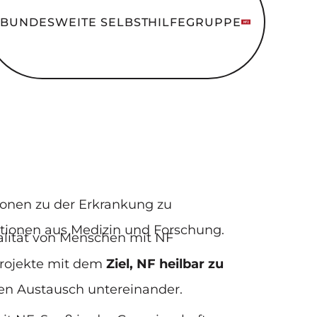
BUNDESWEITE SELBSTHILFEGRUPPE
tionen zu der Erkrankung zu
ationen aus Medizin und Forschung.
ualität von Menschen mit NF
projekte mit dem
Ziel, NF heilbar zu
en Austausch untereinander.