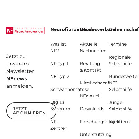
Footer
Neurofibromatose
Bundesverband
Gemeinschaf
Was ist
Aktuelle
Termine
NF?
Nachrichten
Jetzt zu
Regionale
unserem
NF Typ 1
Beratung
Selbsthilfe
& Kontakt
Newsletter
NF Typ 2
Bundesweite
NFnews
Mitgliedschaft
NF2-
anmelden.
Schwannomatose
Selbsthilfe
NFaktuell
Legius
Junge
JETZT
Syndrom
Downloads
Selbsthilfe
ABONNIEREN
Jetzt abonnieren
NF-
Forschungsprojekte
NF-Eltern
Zentren
Unterstützung