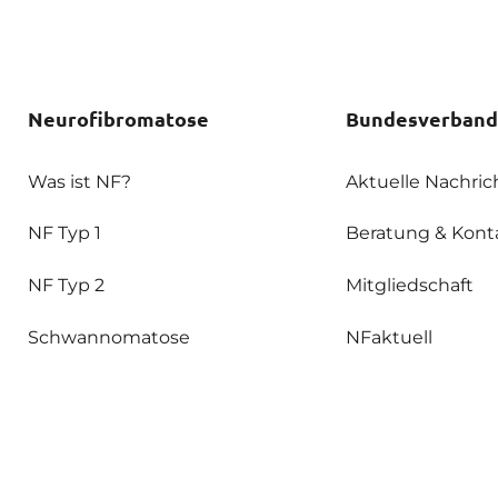
Neurofibromatose
Bundesverband
Was ist NF?
Aktuelle Nachric
NF Typ 1
Beratung & Kont
NF Typ 2
Mitgliedschaft
Schwannomatose
NFaktuell
Legius Syndrom
Downloads
NF-Zentren
Forschungsproje
AG NF
Unterstützung