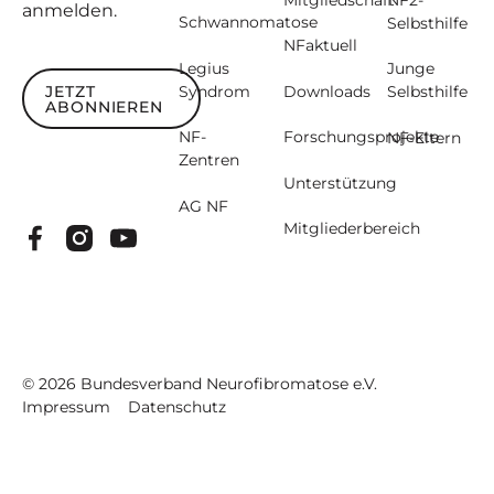
Mitgliedschaft
NF2-
anmelden.
Schwannomatose
Selbsthilfe
NFaktuell
Legius
Junge
JETZT
Syndrom
Downloads
Selbsthilfe
ABONNIEREN
Jetzt abonnieren
NF-
Forschungsprojekte
NF-Eltern
Zentren
Unterstützung
AG NF
Mitgliederbereich
©
2026
Bundesverband Neurofibromatose e.V.
Impressum
Datenschutz