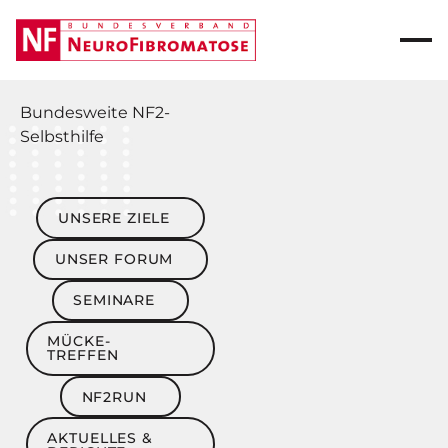
Bundesweite
NF2-
Selbsthilfe
Unsere Ziele
UNSERE ZIELE
Unser Forum
UNSER FORUM
Seminare
SEMINARE
Mücke-Treffen
MÜCKE-
TREFFEN
NF2Run
NF2RUN
Aktuelles & Berichte
AKTUELLES &