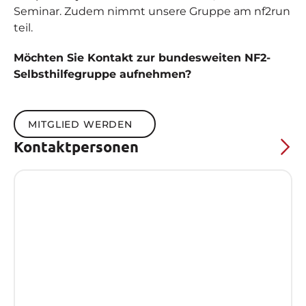
Seminar. Zudem nimmt unsere Gruppe am nf2run
teil.
Möchten Sie Kontakt zur bundesweiten NF2-
Selbsthilfegruppe aufnehmen?
Mitglied werden
MITGLIED WERDEN
Kontaktpersonen
Spendenkonto
BIC:
HASPDEHHXXX
Bank:
HASPA
Inhaber:
Bundesverband Neurofibromatose
e.V.
Verwendungszweck: