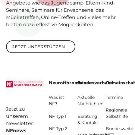
Angebote wie das Jugendcamp, Eltern-Kind-
Seminare, Seminare für Erwachsene, das
Mücketreffen, Online-Treffen und vieles mehr
bieten dazu effektive Möglichkeiten.
Jetzt unterstützen
JETZT UNTERSTÜTZEN
Footer
Neurofibromatose
Bundesverband
Gemeinschaf
Was ist
Aktuelle
Termine
NF?
Nachrichten
Jetzt zu
Regionale
unserem
NF Typ 1
Beratung
Selbsthilfe
& Kontakt
Newsletter
NF Typ 2
Bundesweite
NFnews