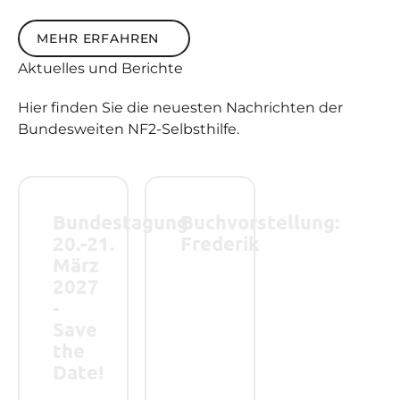
mehr erfahren
MEHR ERFAHREN
Aktuelles
und
Berichte
Hier finden Sie die neuesten Nachrichten der
Bundesweiten NF2-Selbsthilfe.
Bundestagung 20.-21. März 2027 - Save the Date!
Buchvorstellung: Frederik
Bundestagung
Buchvorstellung:
20.-21.
Frederik
März
2027
-
Save
the
Date!