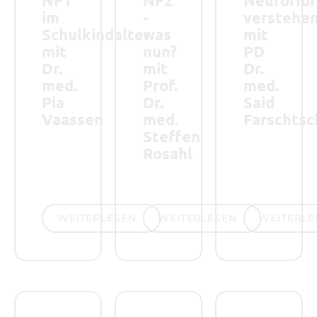
NF1
NF2
Neurofib
im
-
verstehe
Schulkindalter
was
mit
mit
nun?
PD
Dr.
mit
Dr.
med.
Prof.
med.
Pia
Dr.
Said
Vaassen
med.
Farschtsc
Steffen
Rosahl
weiterlesen
weiterlesen
weiterlesen
WEITERLESEN
WEITERLESEN
WEITERLE
Teilnahmemöglichkeit an einer Studie zur psychosozi
Teilnahme an einer Online-Befragu
Mitgliederversam