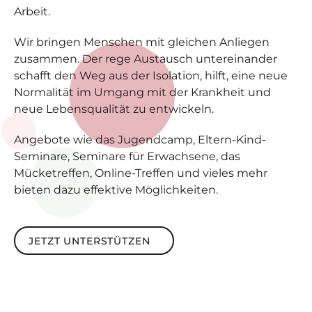
Arbeit.
Wir bringen Menschen mit gleichen Anliegen
zusammen. Der rege Austausch untereinander
schafft den Weg aus der Isolation, hilft, eine neue
Normalität im Umgang mit der Krankheit und
neue Lebensqualität zu entwickeln.
Angebote wie das Jugendcamp, Eltern-Kind-
Seminare, Seminare für Erwachsene, das
Mücketreffen, Online-Treffen und vieles mehr
bieten dazu effektive Möglichkeiten.
Jetzt unterstützen
JETZT UNTERSTÜTZEN
Footer