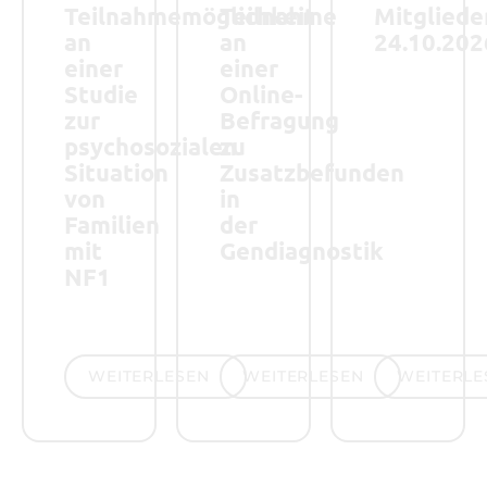
Teilnahmemöglichkeit
Teilnahme
Mitglied
an
an
24.10.202
einer
einer
Studie
Online-
zur
Befragung
psychosozialen
zu
Situation
Zusatzbefunden
von
in
Familien
der
mit
Gendiagnostik
NF1
weiterlesen
weiterlesen
weiterlesen
WEITERLESEN
WEITERLESEN
WEITERLE