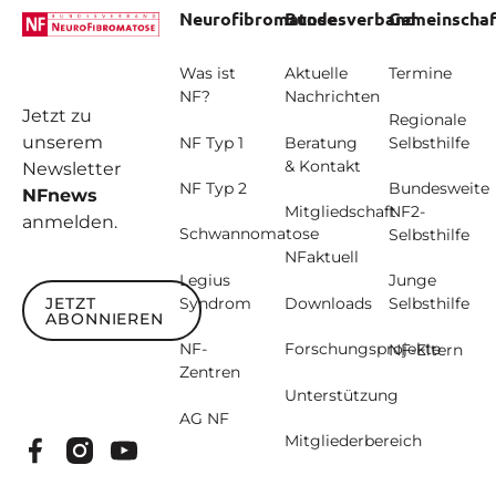
Neurofibromatose
Bundesverband
Gemeinschaf
Was ist
Aktuelle
Termine
NF?
Nachrichten
Jetzt zu
Regionale
unserem
NF Typ 1
Beratung
Selbsthilfe
& Kontakt
Newsletter
NF Typ 2
Bundesweite
NFnews
Mitgliedschaft
NF2-
anmelden.
Schwannomatose
Selbsthilfe
NFaktuell
Legius
Junge
JETZT
Syndrom
Downloads
Selbsthilfe
ABONNIEREN
Jetzt abonnieren
NF-
Forschungsprojekte
NF-Eltern
Zentren
Unterstützung
AG NF
Mitgliederbereich