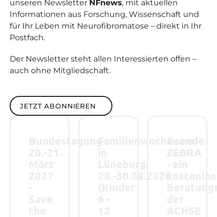
unseren Newsletter
NFnews
, mit aktuellen
Informationen aus Forschung, Wissenschaft und
für Ihr Leben mit Neurofibromatose – direkt in Ihr
Postfach.
Der Newsletter steht allen Interessierten offen –
auch ohne Mitgliedschaft.
JETZT ABONNIEREN
Jetzt abonnieren
Bundestagung 20.-21. März 2027 - Save the Date!
Familienwochenende in Lüneburg, 28.-
Team ZEBRA - ein 
Bundestagung
Familienwochenende
Team
20.-21.
in
ZEBRA
März
Lüneburg,
- ein
2027
28.-30.08.2026
kostenlos
-
(Kinder
Beratung
Save
6 -
der
the
12
ACHSE