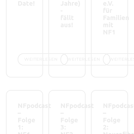
Date!
Jahre)
e.V.
-
für
fällt
Familien
aus!
mit
NF1
weiterlesen
weiterlesen
weiterlesen
WEITERLESEN
WEITERLESEN
WEITERLE
NFpodcast – Folge 1: NF1 im Schulkindalter mit Dr. me
NFpodcast – Folge 3: NF2 - was nun?
NFpodcast – Folge
NFpodcast
NFpodcast
NFpodcas
–
–
–
Folge
Folge
Folge
1:
3:
2: