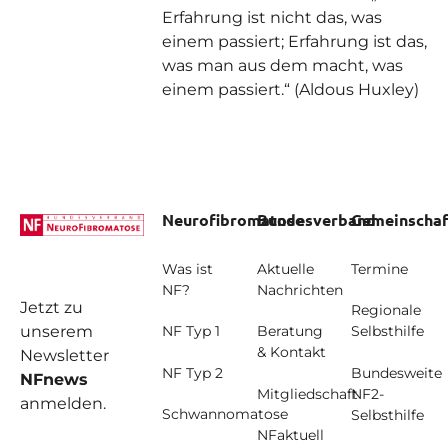
Erfahrung ist nicht das, was
einem passiert; Erfahrung ist das,
was man aus dem macht, was
einem passiert.“ (Aldous Huxley)
Footer
Neurofibromatose
Bundesverband
Gemeinschaf
Was ist
Aktuelle
Termine
NF?
Nachrichten
Jetzt zu
Regionale
unserem
NF Typ 1
Beratung
Selbsthilfe
& Kontakt
Newsletter
NF Typ 2
Bundesweite
NFnews
Mitgliedschaft
NF2-
anmelden.
Schwannomatose
Selbsthilfe
NFaktuell