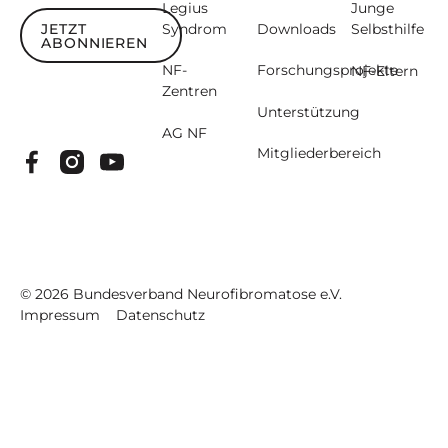
Legius
Junge
JETZT
Syndrom
Downloads
Selbsthilfe
ABONNIEREN
Jetzt abonnieren
NF-
Forschungsprojekte
NF-Eltern
Zentren
Unterstützung
AG NF
Mitgliederbereich
©
2026
Bundesverband Neurofibromatose e.V.
Impressum
Datenschutz