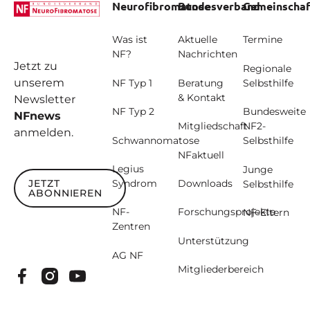
Neurofibromatose
Bundesverband
Gemeinschaf
Was ist
Aktuelle
Termine
NF?
Nachrichten
Jetzt zu
Regionale
unserem
NF Typ 1
Beratung
Selbsthilfe
& Kontakt
Newsletter
NF Typ 2
Bundesweite
NFnews
Mitgliedschaft
NF2-
anmelden.
Schwannomatose
Selbsthilfe
NFaktuell
Legius
Junge
JETZT
Syndrom
Downloads
Selbsthilfe
ABONNIEREN
Jetzt abonnieren
NF-
Forschungsprojekte
NF-Eltern
Zentren
Unterstützung
AG NF
Mitgliederbereich