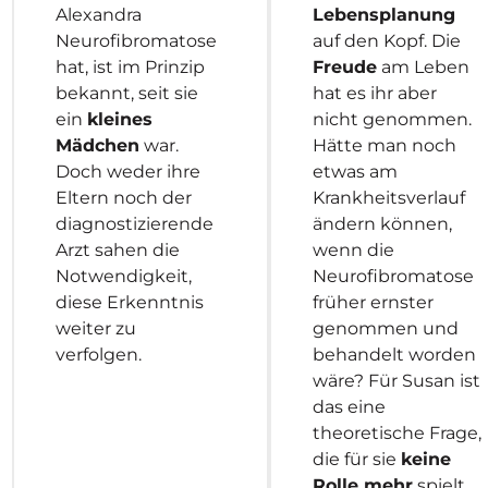
Alexandra
Lebensplanung
Neurofibromatose
auf den Kopf. Die
hat, ist im Prinzip
Freude
am Leben
bekannt, seit sie
hat es ihr aber
ein
kleines
nicht genommen.
Mädchen
war.
Hätte man noch
Doch weder ihre
etwas am
Eltern noch der
Krankheitsverlauf
diagnostizierende
ändern können,
Arzt sahen die
wenn die
Notwendigkeit,
Neurofibromatose
diese Erkenntnis
früher ernster
weiter zu
genommen und
verfolgen.
behandelt worden
wäre? Für Susan ist
das eine
theoretische Frage,
die für sie
keine
Rolle mehr
spielt.