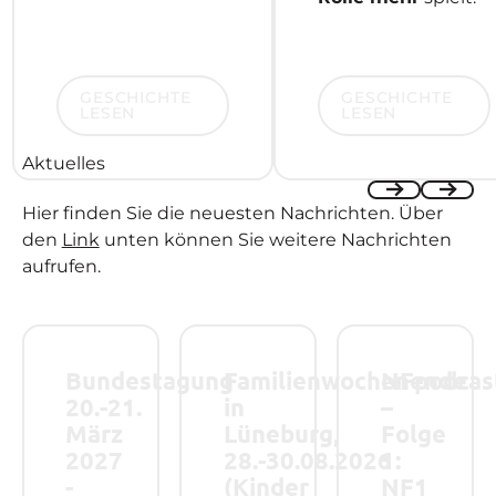
Geschichte lesen
Geschichte lesen
GESCHICHTE
GESCHICHTE
LESEN
LESEN
Aktuelles
Hier finden Sie die neuesten Nachrichten. Über
Previous
Next
den
Link
unten können Sie weitere Nachrichten
aufrufen.
Bundestagung 20.-21. März 2027 - Save the Date!
Familienwochenende in Lüneburg, 28.-
NFpodcast – Folge
Bundestagung
Familienwochenende
NFpodcas
20.-21.
in
–
März
Lüneburg,
Folge
2027
28.-30.08.2026
1:
-
(Kinder
NF1