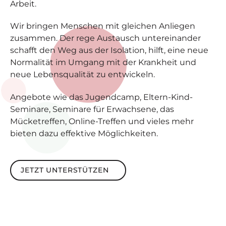
Arbeit.
Wir bringen Menschen mit gleichen Anliegen
zusammen. Der rege Austausch untereinander
schafft den Weg aus der Isolation, hilft, eine neue
Normalität im Umgang mit der Krankheit und
neue Lebensqualität zu entwickeln.
Angebote wie das Jugendcamp, Eltern-Kind-
Seminare, Seminare für Erwachsene, das
Mücketreffen, Online-Treffen und vieles mehr
bieten dazu effektive Möglichkeiten.
Jetzt unterstützen
JETZT UNTERSTÜTZEN
Footer