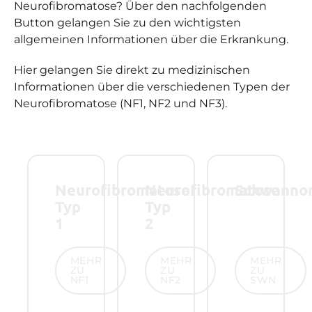
Neurofibromatose? Über den nachfolgenden
Button gelangen Sie zu den wichtigsten
allgemeinen Informationen über die Erkrankung.
Hier gelangen Sie direkt zu medizinischen
Informationen über die verschiedenen Typen der
Neurofibromatose (NF1, NF2 und NF3).
Neurofibromatose
Neurofibromatose
Schwanno
Typ
Typ
1
2
Mehr zu NF1
Mehr zu NF2
Mehr zu SW
MEHR
MEHR
MEHR
ZU
ZU
ZU
NF1
NF2
SWN