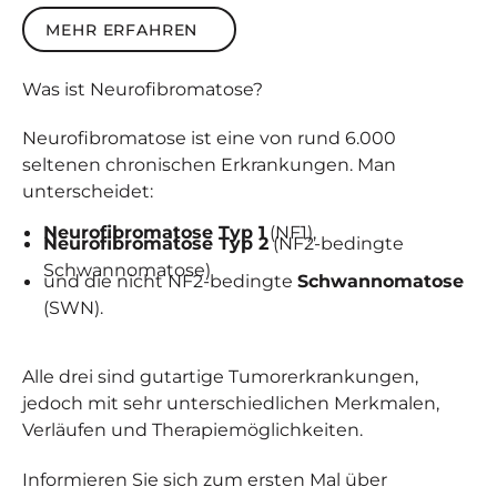
Mehr erfahren
MEHR ERFAHREN
Was ist
Neuro­fibro­matose
?
Neurofibromatose ist eine von rund 6.000
seltenen chronischen Erkrankungen. Man
unterscheidet:
Neurofibromatose Typ 1
(NF1),
Neurofibromatose Typ 2
(NF2-bedingte
Schwannomatose)
und die nicht NF2-bedingte
Schwannomatose
(SWN).
Alle drei sind gutartige Tumorerkrankungen,
jedoch mit sehr unterschiedlichen Merkmalen,
Verläufen und Therapiemöglichkeiten.
Informieren Sie sich zum ersten Mal über