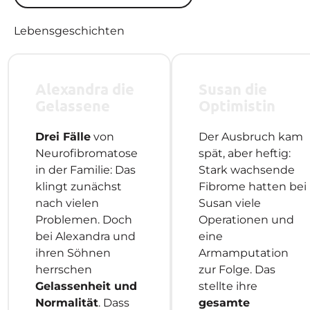
Lebensgeschichten
Alexandra die
Susan die
Gelassene
Optimistin
Drei Fälle
von
Der Ausbruch kam
Neurofibromatose
spät, aber heftig:
in der Familie: Das
Stark wachsende
klingt zunächst
Fibrome hatten bei
nach vielen
Susan viele
Problemen. Doch
Operationen und
bei Alexandra und
eine
ihren Söhnen
Armamputation
herrschen
zur Folge. Das
Gelassenheit und
stellte ihre
Normalität
. Dass
gesamte