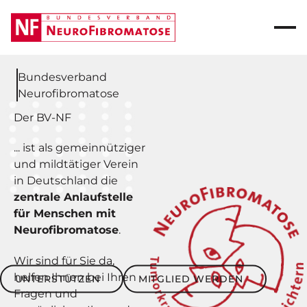
Bundesverband
Neurofibromatose
Der BV-NF
... ist als gemeinnütziger
und mildtätiger Verein
in Deutschland die
zentrale Anlaufstelle
für Menschen mit
Neurofibromatose
.
Wir sind für Sie da,
Unterstützen
Mitglied werden
helfen Ihnen bei Ihren
UNTERSTÜTZEN
MITGLIED WERDEN
Fragen und