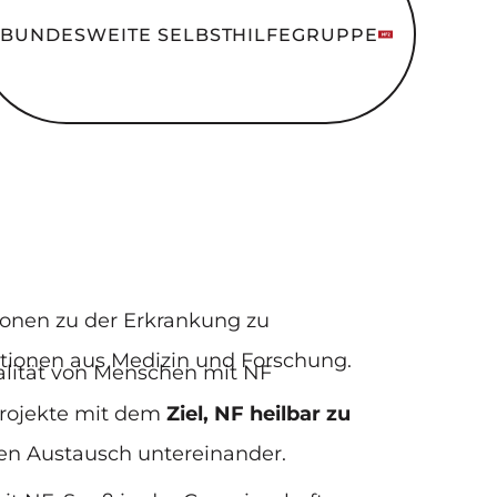
BUNDESWEITE SELBSTHILFEGRUPPE
tionen zu der Erkrankung zu
ationen aus Medizin und Forschung.
ualität von Menschen mit NF
projekte mit dem
Ziel, NF heilbar zu
en Austausch untereinander.