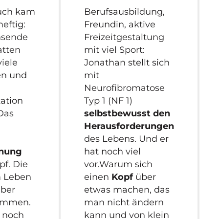
uch kam
Berufsausbildung,
heftig:
Freundin, aktive
hsende
Freizeitgestaltung
atten
mit viel Sport:
viele
Jonathan stellt sich
en und
mit
Neurofibromatose
ation
Typ 1 (NF 1)
 Das
selbstbewusst den
Herausforderungen
des Lebens. Und er
anung
hat noch viel
pf. Die
vor.Warum sich
 Leben
einen
Kopf
über
aber
etwas machen, das
ommen.
man nicht ändern
 noch
kann und von klein