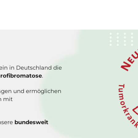
rein in Deutschland die
urofibromatose
.
Fragen und ermöglichen
n mit
nsere
bundesweit