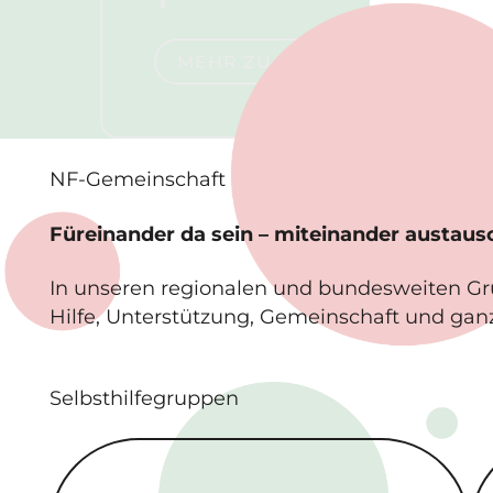
Mehr zu NF1
MEHR ZU NF1
NF-
Gemeinschaft
Füreinander da sein – miteinander austau
In unseren regionalen und bundesweiten G
Hilfe, Unterstützung, Gemeinschaft und gan
Selbsthilfegruppen
Regionale Selbsthilfe­gruppen
Bu