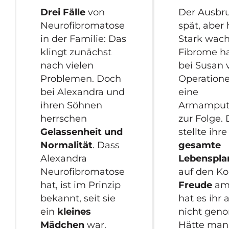
Drei Fälle
von
Der Ausbr
Neurofibromatose
spät, aber 
in der Familie: Das
Stark wac
klingt zunächst
Fibrome h
nach vielen
bei Susan 
Problemen. Doch
Operation
bei Alexandra und
eine
ihren Söhnen
Armamput
herrschen
zur Folge.
Gelassenheit und
stellte ihre
Normalität
. Dass
gesamte
Alexandra
Lebenspl
Neurofibromatose
auf den Ko
hat, ist im Prinzip
Freude
am
bekannt, seit sie
hat es ihr 
ein
kleines
nicht gen
Mädchen
war.
Hätte man