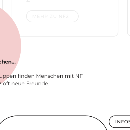
Mehr zu NF2
MEHR ZU NF2
schen…
ruppen finden Menschen mit NF
z oft neue Freunde.
ndesweite SelbsthilfeGruppe
Infos z
INFO