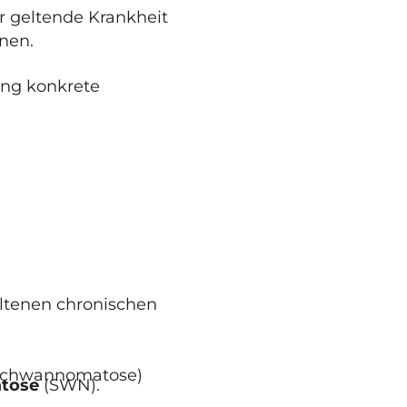
bar geltende Krankheit
nen.
hung konkrete
eltenen chronischen
Schwannomatose)
tose
(SWN).