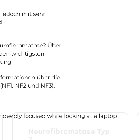
 jedoch mit sehr
d
eurofibromatose? Über
den wichtigsten
kung.
nformationen über die
(NF1, NF2 und NF3).
Neurofibromatose Typ
2