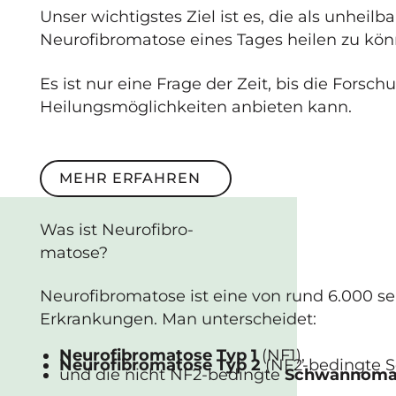
Unser wichtigstes Ziel ist es, die als unheil
Neurofibromatose eines Tages heilen zu kön
Es ist nur eine Frage der Zeit, bis die Forsc
Heilungsmöglichkeiten anbieten kann.
Mehr erfahren
MEHR ERFAHREN
Was ist
Neuro­fibro­
matose
?
Neurofibromatose ist eine von rund 6.000 s
Erkrankungen. Man unterscheidet:
Neurofibromatose Typ 1
(NF1),
Neurofibromatose Typ 2
(NF2-bedingte 
und die nicht NF2-bedingte
Schwannoma