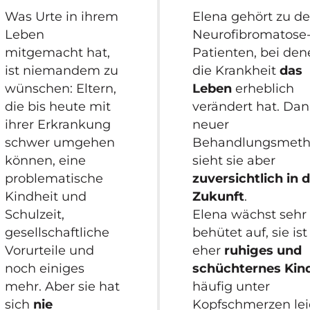
Was Urte in ihrem
Elena gehört zu d
Leben
Neurofibromatose
mitgemacht hat,
Patienten, bei de
ist niemandem zu
die Krankheit
das
wünschen: Eltern,
Leben
erheblich
die bis heute mit
verändert hat. Da
ihrer Erkrankung
neuer
schwer umgehen
Behandlungsmet
können, eine
sieht sie aber
problematische
zuversichtlich in d
Kindheit und
Zukunft
.
Schulzeit,
Elena wächst sehr
gesellschaftliche
behütet auf, sie ist
Vorurteile und
eher
ruhiges und
noch einiges
schüchternes Kin
mehr. Aber sie hat
häufig unter
sich
nie
Kopfschmerzen lei