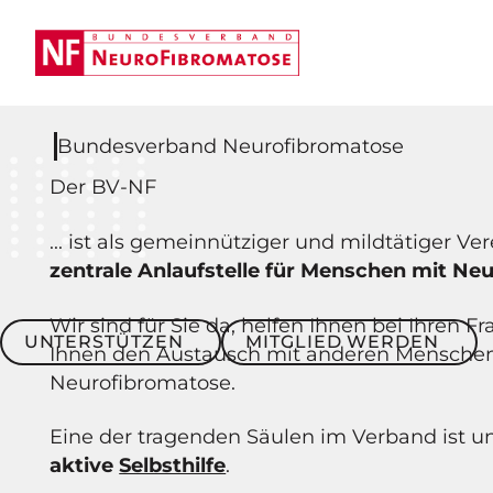
Bundesverband Neurofibromatose
Der BV-NF
... ist als gemeinnütziger und mildtätiger Ve
zentrale Anlaufstelle für Menschen mit Ne
Wir sind für Sie da, helfen Ihnen bei Ihren 
Unterstützen
Mitglied werden
UNTERSTÜTZEN
MITGLIED WERDEN
Ihnen den Austausch mit anderen Mensche
Neurofibromatose.
Eine der tragenden Säulen im Verband ist u
aktive
Selbsthilfe
.