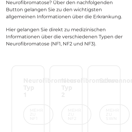
Neurofibromatose? Über den nachfolgenden
Button gelangen Sie zu den wichtigsten
allgemeinen Informationen über die Erkrankung.
Hier gelangen Sie direkt zu medizinischen
Informationen über die verschiedenen Typen der
Neurofibromatose (NF1, NF2 und NF3).
Neurofibromatose
Neurofibromatose
Schwanno
Typ
Typ
1
2
Mehr zu NF1
Mehr zu NF2
Mehr zu SW
MEHR
MEHR
MEHR
ZU
ZU
ZU
NF1
NF2
SWN