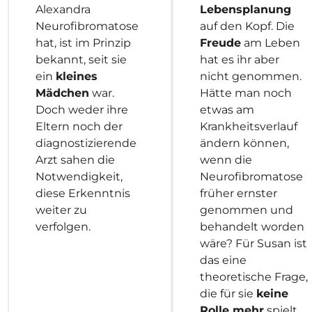
Alexandra
Lebensplanung
Neurofibromatose
auf den Kopf. Die
hat, ist im Prinzip
Freude
am Leben
bekannt, seit sie
hat es ihr aber
ein
kleines
nicht genommen.
Mädchen
war.
Hätte man noch
Doch weder ihre
etwas am
Eltern noch der
Krankheitsverlauf
diagnostizierende
ändern können,
Arzt sahen die
wenn die
Notwendigkeit,
Neurofibromatose
diese Erkenntnis
früher ernster
weiter zu
genommen und
verfolgen.
behandelt worden
wäre? Für Susan ist
das eine
theoretische Frage,
die für sie
keine
Rolle mehr
spielt.