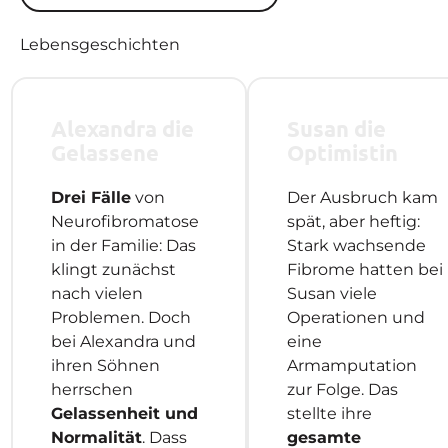
Lebensgeschichten
Alexandra die
Susan die
Gelassene
Optimistin
Drei Fälle
von
Der Ausbruch kam
Neurofibromatose
spät, aber heftig:
in der Familie: Das
Stark wachsende
klingt zunächst
Fibrome hatten bei
nach vielen
Susan viele
Problemen. Doch
Operationen und
bei Alexandra und
eine
ihren Söhnen
Armamputation
herrschen
zur Folge. Das
Gelassenheit und
stellte ihre
Normalität
. Dass
gesamte