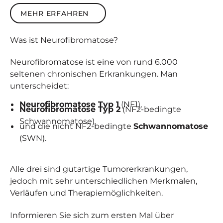
Mehr erfahren
MEHR ERFAHREN
Was ist
Neuro­fibro­matose
?
Neurofibromatose ist eine von rund 6.000
seltenen chronischen Erkrankungen. Man
unterscheidet:
Neurofibromatose Typ 1
(NF1),
Neurofibromatose Typ 2
(NF2-bedingte
Schwannomatose)
und die nicht NF2-bedingte
Schwannomatose
(SWN).
Alle drei sind gutartige Tumorerkrankungen,
jedoch mit sehr unterschiedlichen Merkmalen,
Verläufen und Therapiemöglichkeiten.
Informieren Sie sich zum ersten Mal über