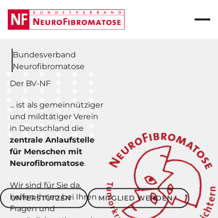
Bundesverband
Neurofibromatose
Der BV-NF
... ist als gemeinnütziger
und mildtätiger Verein
in Deutschland die
zentrale Anlaufstelle
für Menschen mit
Neurofibromatose
.
Wir sind für Sie da,
Unterstützen
Mitglied werden
helfen Ihnen bei Ihren
UNTERSTÜTZEN
MITGLIED WERDEN
Fragen und