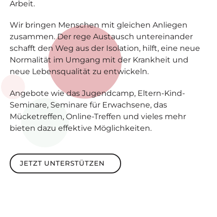
Arbeit.
Wir bringen Menschen mit gleichen Anliegen
zusammen. Der rege Austausch untereinander
schafft den Weg aus der Isolation, hilft, eine neue
Normalität im Umgang mit der Krankheit und
neue Lebensqualität zu entwickeln.
Angebote wie das Jugendcamp, Eltern-Kind-
Seminare, Seminare für Erwachsene, das
Mücketreffen, Online-Treffen und vieles mehr
bieten dazu effektive Möglichkeiten.
Jetzt unterstützen
JETZT UNTERSTÜTZEN
Footer