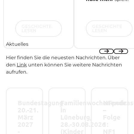
Geschichte lesen
Geschichte lesen
GESCHICHTE
GESCHICHTE
LESEN
LESEN
Aktuelles
Hier finden Sie die neuesten Nachrichten. Über
Previous
Next
den
Link
unten können Sie weitere Nachrichten
aufrufen.
Bundestagung 20.-21. März 2027 - Save the Date!
Familienwochenende in Lüneburg, 28.-
NFpodcast – Folge
Bundestagung
Familienwochenende
NFpodcas
20.-21.
in
–
März
Lüneburg,
Folge
2027
28.-30.08.2026
1:
-
(Kinder
NF1