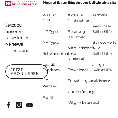
Neurofibromatose
Bundesverband
Gemeinschaf
Was ist
Aktuelle
Termine
NF?
Nachrichten
Jetzt zu
Regionale
unserem
NF Typ 1
Beratung
Selbsthilfe
& Kontakt
Newsletter
NF Typ 2
Bundesweite
NFnews
Mitgliedschaft
NF2-
anmelden.
Schwannomatose
Selbsthilfe
NFaktuell
Legius
Junge
JETZT
Syndrom
Downloads
Selbsthilfe
ABONNIEREN
Jetzt abonnieren
NF-
Forschungsprojekte
NF-Eltern
Zentren
Unterstützung
AG NF
Mitgliederbereich