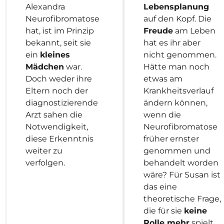
Alexandra
Lebensplanung
Neurofibromatose
auf den Kopf. Die
hat, ist im Prinzip
Freude
am Leben
bekannt, seit sie
hat es ihr aber
ein
kleines
nicht genommen.
Mädchen
war.
Hätte man noch
Doch weder ihre
etwas am
Eltern noch der
Krankheitsverlauf
diagnostizierende
ändern können,
Arzt sahen die
wenn die
Notwendigkeit,
Neurofibromatose
diese Erkenntnis
früher ernster
weiter zu
genommen und
verfolgen.
behandelt worden
wäre? Für Susan ist
das eine
theoretische Frage,
die für sie
keine
Rolle mehr
spielt.