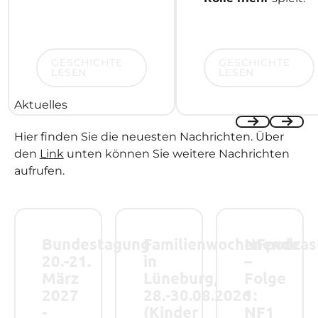
Geschichte lesen
Geschichte lesen
GESCHICHTE
GESCHICHTE
LESEN
LESEN
Aktuelles
Hier finden Sie die neuesten Nachrichten. Über
Previous
Next
den
Link
unten können Sie weitere Nachrichten
aufrufen.
Bundestagung 20.-21. März 2027 - Save the Date!
Familienwochenende in Lüneburg, 28.-
NFpodcast – Folge
Bundestagung
Familienwochenende
NFpodcas
20.-21.
in
–
März
Lüneburg,
Folge
2027
28.-30.08.2026
1:
-
(Kinder
NF1