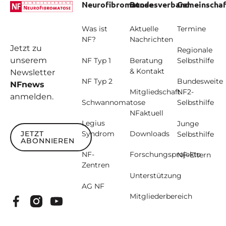
Neurofibromatose
Bundesverband
Gemeinschaf
Was ist
Aktuelle
Termine
NF?
Nachrichten
Jetzt zu
Regionale
unserem
NF Typ 1
Beratung
Selbsthilfe
& Kontakt
Newsletter
NF Typ 2
Bundesweite
NFnews
Mitgliedschaft
NF2-
anmelden.
Schwannomatose
Selbsthilfe
NFaktuell
Legius
Junge
JETZT
Syndrom
Downloads
Selbsthilfe
ABONNIEREN
Jetzt abonnieren
NF-
Forschungsprojekte
NF-Eltern
Zentren
Unterstützung
AG NF
Mitgliederbereich