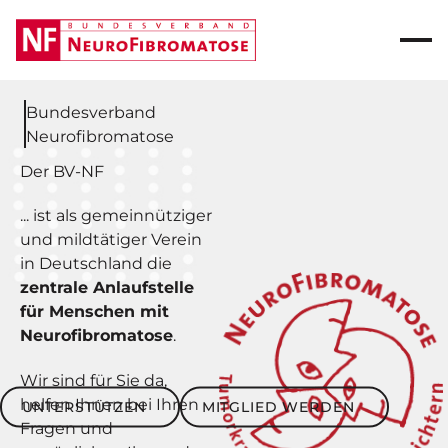
Bundesverband
Neurofibromatose
Der BV-NF
... ist als gemeinnütziger
und mildtätiger Verein
in Deutschland die
zentrale Anlaufstelle
für Menschen mit
Neurofibromatose
.
Wir sind für Sie da,
Unterstützen
Mitglied werden
helfen Ihnen bei Ihren
UNTERSTÜTZEN
MITGLIED WERDEN
Fragen und