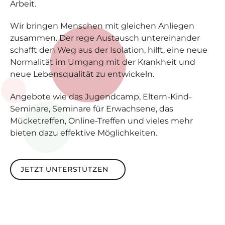
Arbeit.
Wir bringen Menschen mit gleichen Anliegen
zusammen. Der rege Austausch untereinander
schafft den Weg aus der Isolation, hilft, eine neue
Normalität im Umgang mit der Krankheit und
neue Lebensqualität zu entwickeln.
Angebote wie das Jugendcamp, Eltern-Kind-
Seminare, Seminare für Erwachsene, das
Mücketreffen, Online-Treffen und vieles mehr
bieten dazu effektive Möglichkeiten.
Jetzt unterstützen
JETZT UNTERSTÜTZEN
Footer