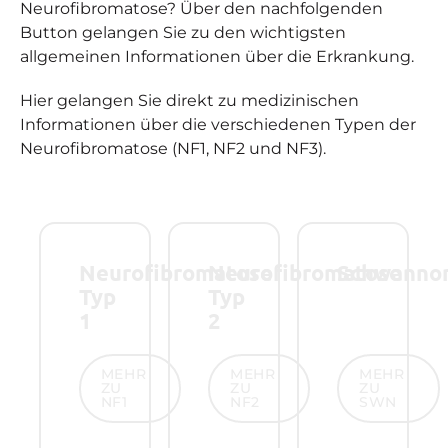
Neurofibromatose? Über den nachfolgenden
Button gelangen Sie zu den wichtigsten
allgemeinen Informationen über die Erkrankung.
Hier gelangen Sie direkt zu medizinischen
Informationen über die verschiedenen Typen der
Neurofibromatose (NF1, NF2 und NF3).
Neurofibromatose
Neurofibromatose
Schwanno
Typ
Typ
1
2
Mehr zu NF1
Mehr zu NF2
Mehr zu SW
MEHR
MEHR
MEHR
ZU
ZU
ZU
NF1
NF2
SWN