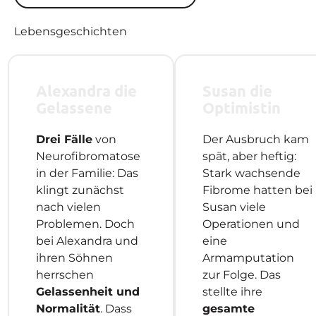
Lebensgeschichten
Alexandra die
Susan die
Gelassene
Optimistin
Drei Fälle
von
Der Ausbruch kam
Neurofibromatose
spät, aber heftig:
in der Familie: Das
Stark wachsende
klingt zunächst
Fibrome hatten bei
nach vielen
Susan viele
Problemen. Doch
Operationen und
bei Alexandra und
eine
ihren Söhnen
Armamputation
herrschen
zur Folge. Das
Gelassenheit und
stellte ihre
Normalität
. Dass
gesamte