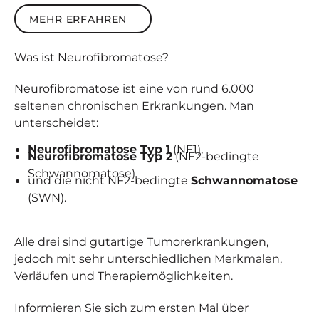
Mehr erfahren
MEHR ERFAHREN
Was ist
Neuro­fibro­matose
?
Neurofibromatose ist eine von rund 6.000
seltenen chronischen Erkrankungen. Man
unterscheidet:
Neurofibromatose Typ 1
(NF1),
Neurofibromatose Typ 2
(NF2-bedingte
Schwannomatose)
und die nicht NF2-bedingte
Schwannomatose
(SWN).
Alle drei sind gutartige Tumorerkrankungen,
jedoch mit sehr unterschiedlichen Merkmalen,
Verläufen und Therapiemöglichkeiten.
Informieren Sie sich zum ersten Mal über