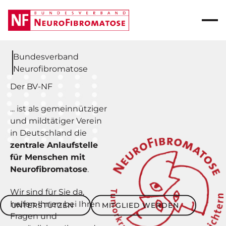
Bundesverband
Neurofibromatose
Der BV-NF
... ist als gemeinnütziger
und mildtätiger Verein
in Deutschland die
zentrale Anlaufstelle
für Menschen mit
Neurofibromatose
.
Wir sind für Sie da,
Unterstützen
Mitglied werden
helfen Ihnen bei Ihren
UNTERSTÜTZEN
MITGLIED WERDEN
Fragen und