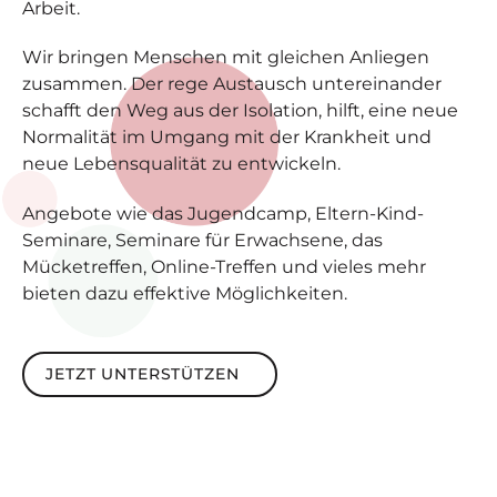
Arbeit.
Wir bringen Menschen mit gleichen Anliegen
zusammen. Der rege Austausch untereinander
schafft den Weg aus der Isolation, hilft, eine neue
Normalität im Umgang mit der Krankheit und
neue Lebensqualität zu entwickeln.
Angebote wie das Jugendcamp, Eltern-Kind-
Seminare, Seminare für Erwachsene, das
Mücketreffen, Online-Treffen und vieles mehr
bieten dazu effektive Möglichkeiten.
Jetzt unterstützen
JETZT UNTERSTÜTZEN
Footer