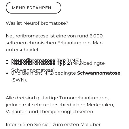
Mehr erfahren
MEHR ERFAHREN
Was ist
Neuro­fibro­matose
?
Neurofibromatose ist eine von rund 6.000
seltenen chronischen Erkrankungen. Man
unterscheidet:
Neurofibromatose Typ 1
(NF1),
Neurofibromatose Typ 2
(NF2-bedingte
Schwannomatose)
und die nicht NF2-bedingte
Schwannomatose
(SWN).
Alle drei sind gutartige Tumorerkrankungen,
jedoch mit sehr unterschiedlichen Merkmalen,
Verläufen und Therapiemöglichkeiten.
Informieren Sie sich zum ersten Mal über