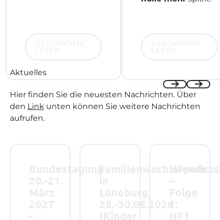
Geschichte lesen
Geschichte lesen
GESCHICHTE
GESCHICHTE
LESEN
LESEN
Aktuelles
Hier finden Sie die neuesten Nachrichten. Über
Previous
Next
den
Link
unten können Sie weitere Nachrichten
aufrufen.
Bundestagung 20.-21. März 2027 - Save the Date!
Familienwochenende in Lüneburg, 28.-
NFpodcast – Folge
Bundestagung
Familienwochenende
NFpodcas
20.-21.
in
–
März
Lüneburg,
Folge
2027
28.-30.08.2026
1:
-
(Kinder
NF1