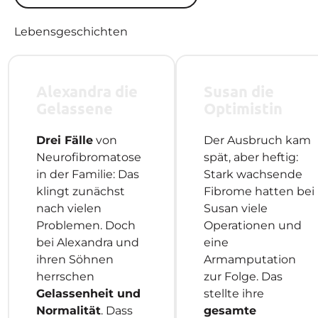
Lebensgeschichten
Alexandra die
Susan die
Gelassene
Optimistin
Drei Fälle
von
Der Ausbruch kam
Neurofibromatose
spät, aber heftig:
in der Familie: Das
Stark wachsende
klingt zunächst
Fibrome hatten bei
nach vielen
Susan viele
Problemen. Doch
Operationen und
bei Alexandra und
eine
ihren Söhnen
Armamputation
herrschen
zur Folge. Das
Gelassenheit und
stellte ihre
Normalität
. Dass
gesamte