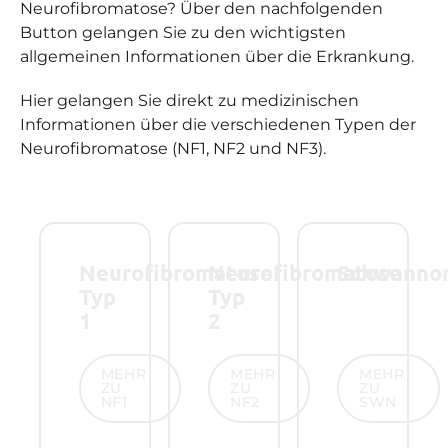
Neurofibromatose? Über den nachfolgenden
Button gelangen Sie zu den wichtigsten
allgemeinen Informationen über die Erkrankung.
Hier gelangen Sie direkt zu medizinischen
Informationen über die verschiedenen Typen der
Neurofibromatose (NF1, NF2 und NF3).
Neurofibromatose
Neurofibromatose
Schwanno
Typ
Typ
1
2
Mehr zu NF1
Mehr zu NF2
Mehr zu SW
MEHR
MEHR
MEHR
ZU
ZU
ZU
NF1
NF2
SWN