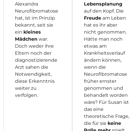
Alexandra
Lebensplanung
Neurofibromatose
auf den Kopf. Die
hat, ist im Prinzip
Freude
am Leben
bekannt, seit sie
hat es ihr aber
ein
kleines
nicht genommen.
Mädchen
war.
Hätte man noch
Doch weder ihre
etwas am
Eltern noch der
Krankheitsverlauf
diagnostizierende
ändern können,
Arzt sahen die
wenn die
Notwendigkeit,
Neurofibromatose
diese Erkenntnis
früher ernster
weiter zu
genommen und
verfolgen.
behandelt worden
wäre? Für Susan ist
das eine
theoretische Frage,
die für sie
keine
Rolle mehr
spielt.