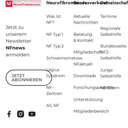
Neurofibromatose
Bundesverband
Gemeinschaf
Was ist
Aktuelle
Termine
NF?
Nachrichten
Jetzt zu
Regionale
unserem
NF Typ 1
Beratung
Selbsthilfe
& Kontakt
Newsletter
NF Typ 2
Bundesweite
NFnews
Mitgliedschaft
NF2-
anmelden.
Schwannomatose
Selbsthilfe
NFaktuell
Legius
Junge
JETZT
Syndrom
Downloads
Selbsthilfe
ABONNIEREN
Jetzt abonnieren
NF-
Forschungsprojekte
NF-Eltern
Zentren
Unterstützung
AG NF
Mitgliederbereich