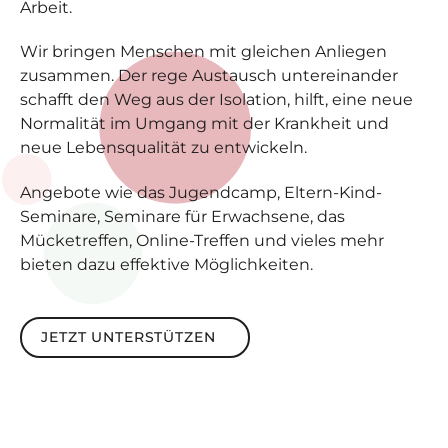
Arbeit.
Wir bringen Menschen mit gleichen Anliegen
zusammen. Der rege Austausch untereinander
schafft den Weg aus der Isolation, hilft, eine neue
Normalität im Umgang mit der Krankheit und
neue Lebensqualität zu entwickeln.
Angebote wie das Jugendcamp, Eltern-Kind-
Seminare, Seminare für Erwachsene, das
Mücketreffen, Online-Treffen und vieles mehr
bieten dazu effektive Möglichkeiten.
Jetzt unterstützen
JETZT UNTERSTÜTZEN
Footer