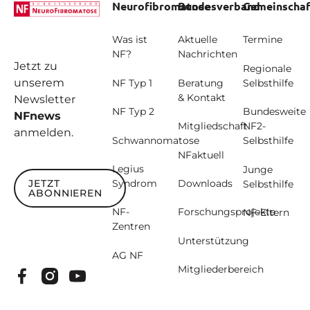
Neurofibromatose
Bundesverband
Gemeinschaf
Was ist
Aktuelle
Termine
NF?
Nachrichten
Jetzt zu
Regionale
unserem
NF Typ 1
Beratung
Selbsthilfe
& Kontakt
Newsletter
NF Typ 2
Bundesweite
NFnews
Mitgliedschaft
NF2-
anmelden.
Schwannomatose
Selbsthilfe
NFaktuell
Legius
Junge
JETZT
Syndrom
Downloads
Selbsthilfe
ABONNIEREN
Jetzt abonnieren
NF-
Forschungsprojekte
NF-Eltern
Zentren
Unterstützung
AG NF
Mitgliederbereich