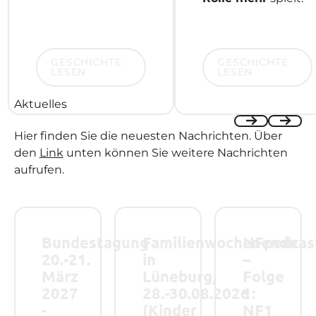
Geschichte lesen
Geschichte lesen
GESCHICHTE
GESCHICHTE
LESEN
LESEN
Aktuelles
Hier finden Sie die neuesten Nachrichten. Über
Previous
Next
den
Link
unten können Sie weitere Nachrichten
aufrufen.
Bundestagung 20.-21. März 2027 - Save the Date!
Familienwochenende in Lüneburg, 28.-
NFpodcast – Folge
Bundestagung
Familienwochenende
NFpodcas
20.-21.
in
–
März
Lüneburg,
Folge
2027
28.-30.08.2026
1:
-
(Kinder
NF1