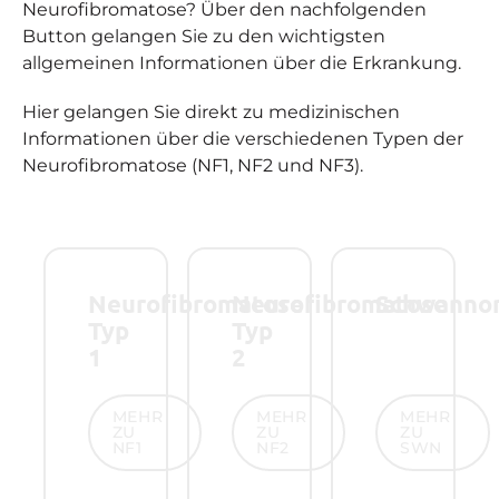
Neurofibromatose? Über den nachfolgenden
Button gelangen Sie zu den wichtigsten
allgemeinen Informationen über die Erkrankung.
Hier gelangen Sie direkt zu medizinischen
Informationen über die verschiedenen Typen der
Neurofibromatose (NF1, NF2 und NF3).
Neurofibromatose
Neurofibromatose
Schwanno
Typ
Typ
1
2
Mehr zu NF1
Mehr zu NF2
Mehr zu SW
MEHR
MEHR
MEHR
ZU
ZU
ZU
NF1
NF2
SWN