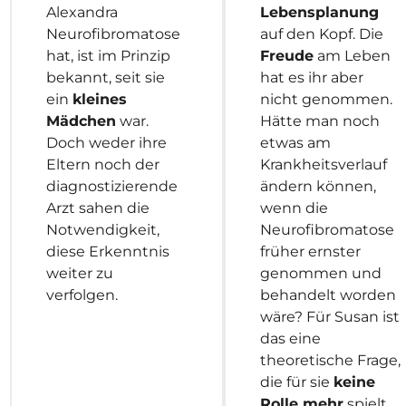
Alexandra
Lebensplanung
Neurofibromatose
auf den Kopf. Die
hat, ist im Prinzip
Freude
am Leben
bekannt, seit sie
hat es ihr aber
ein
kleines
nicht genommen.
Mädchen
war.
Hätte man noch
Doch weder ihre
etwas am
Eltern noch der
Krankheitsverlauf
diagnostizierende
ändern können,
Arzt sahen die
wenn die
Notwendigkeit,
Neurofibromatose
diese Erkenntnis
früher ernster
weiter zu
genommen und
verfolgen.
behandelt worden
wäre? Für Susan ist
das eine
theoretische Frage,
die für sie
keine
Rolle mehr
spielt.