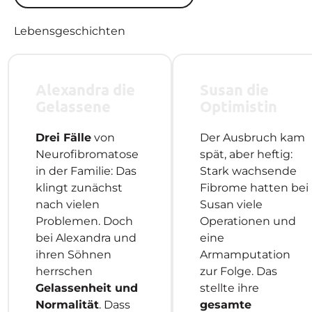
Lebensgeschichten
Alexandra die
Susan die
Gelassene
Optimistin
Drei Fälle
von
Der Ausbruch kam
Neurofibromatose
spät, aber heftig:
in der Familie: Das
Stark wachsende
klingt zunächst
Fibrome hatten bei
nach vielen
Susan viele
Problemen. Doch
Operationen und
bei Alexandra und
eine
ihren Söhnen
Armamputation
herrschen
zur Folge. Das
Gelassenheit und
stellte ihre
Normalität
. Dass
gesamte