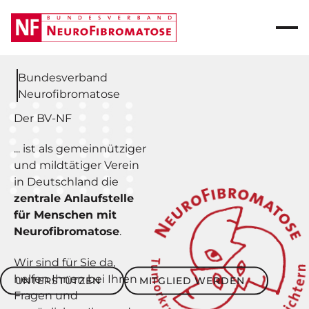
Bundesverband
Neurofibromatose
Der BV-NF
... ist als gemeinnütziger
und mildtätiger Verein
in Deutschland die
zentrale Anlaufstelle
für Menschen mit
Neurofibromatose
.
Wir sind für Sie da,
Unterstützen
Mitglied werden
helfen Ihnen bei Ihren
UNTERSTÜTZEN
MITGLIED WERDEN
Fragen und