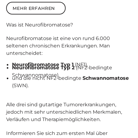
Mehr erfahren
MEHR ERFAHREN
Was ist
Neuro­fibro­matose
?
Neurofibromatose ist eine von rund 6.000
seltenen chronischen Erkrankungen. Man
unterscheidet:
Neurofibromatose Typ 1
(NF1),
Neurofibromatose Typ 2
(NF2-bedingte
Schwannomatose)
und die nicht NF2-bedingte
Schwannomatose
(SWN).
Alle drei sind gutartige Tumorerkrankungen,
jedoch mit sehr unterschiedlichen Merkmalen,
Verläufen und Therapiemöglichkeiten.
Informieren Sie sich zum ersten Mal über