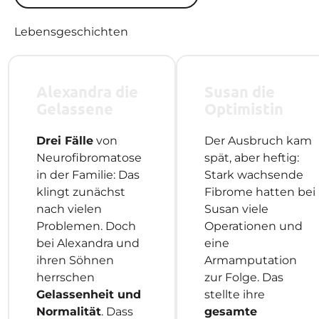
Lebensgeschichten
Alexandra die
Susan die
Gelassene
Optimistin
Drei Fälle
von
Der Ausbruch kam
Neurofibromatose
spät, aber heftig:
in der Familie: Das
Stark wachsende
klingt zunächst
Fibrome hatten bei
nach vielen
Susan viele
Problemen. Doch
Operationen und
bei Alexandra und
eine
ihren Söhnen
Armamputation
herrschen
zur Folge. Das
Gelassenheit und
stellte ihre
Normalität
. Dass
gesamte