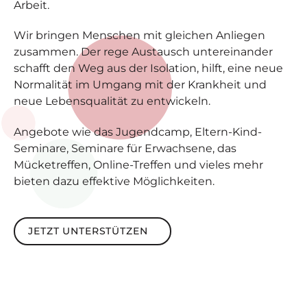
Arbeit.
Wir bringen Menschen mit gleichen Anliegen
zusammen. Der rege Austausch untereinander
schafft den Weg aus der Isolation, hilft, eine neue
Normalität im Umgang mit der Krankheit und
neue Lebensqualität zu entwickeln.
Angebote wie das Jugendcamp, Eltern-Kind-
Seminare, Seminare für Erwachsene, das
Mücketreffen, Online-Treffen und vieles mehr
bieten dazu effektive Möglichkeiten.
Jetzt unterstützen
JETZT UNTERSTÜTZEN
Footer