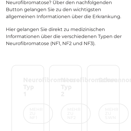
Neurofibromatose? Über den nachfolgenden
Button gelangen Sie zu den wichtigsten
allgemeinen Informationen über die Erkrankung.
Hier gelangen Sie direkt zu medizinischen
Informationen über die verschiedenen Typen der
Neurofibromatose (NF1, NF2 und NF3).
Neurofibromatose
Neurofibromatose
Schwanno
Typ
Typ
1
2
Mehr zu NF1
Mehr zu NF2
Mehr zu SW
MEHR
MEHR
MEHR
ZU
ZU
ZU
NF1
NF2
SWN