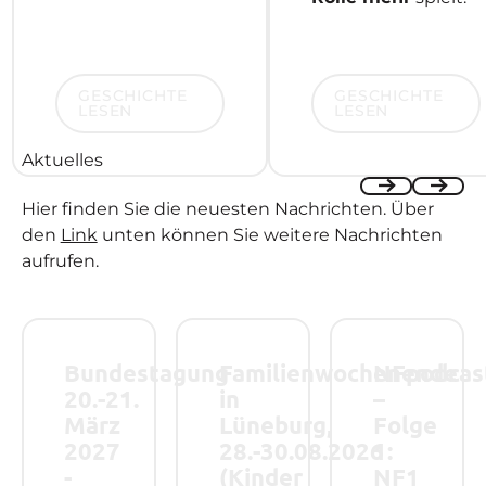
Geschichte lesen
Geschichte lesen
GESCHICHTE
GESCHICHTE
LESEN
LESEN
Aktuelles
Hier finden Sie die neuesten Nachrichten. Über
Previous
Next
den
Link
unten können Sie weitere Nachrichten
aufrufen.
Bundestagung 20.-21. März 2027 - Save the Date!
Familienwochenende in Lüneburg, 28.-
NFpodcast – Folge
Bundestagung
Familienwochenende
NFpodcas
20.-21.
in
–
März
Lüneburg,
Folge
2027
28.-30.08.2026
1:
-
(Kinder
NF1