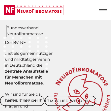
Bundesverband
Neurofibromatose
Der BV-NF
... ist als gemeinnütziger
und mildtätiger Verein
in Deutschland die
zentrale Anlaufstelle
für Menschen mit
Neurofibromatose
.
Wir sind für Sie da,
Unterstützen
Mitglied werden
helfen Ihnen bei Ihren
UNTERSTÜTZEN
MITGLIED WERDEN
Fragen und