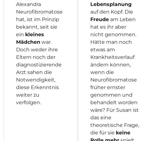
Alexandra
Lebensplanung
Neurofibromatose
auf den Kopf. Die
hat, ist im Prinzip
Freude
am Leben
bekannt, seit sie
hat es ihr aber
ein
kleines
nicht genommen.
Mädchen
war.
Hätte man noch
Doch weder ihre
etwas am
Eltern noch der
Krankheitsverlauf
diagnostizierende
ändern können,
Arzt sahen die
wenn die
Notwendigkeit,
Neurofibromatose
diese Erkenntnis
früher ernster
weiter zu
genommen und
verfolgen.
behandelt worden
wäre? Für Susan ist
das eine
theoretische Frage,
die für sie
keine
Rolle mehr
spielt.