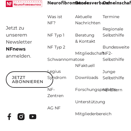
Neurofibromatose
Bundesverband
Gemeinschaf
Was ist
Aktuelle
Termine
NF?
Nachrichten
Jetzt zu
Regionale
unserem
NF Typ 1
Beratung
Selbsthilfe
& Kontakt
Newsletter
NF Typ 2
Bundesweite
NFnews
Mitgliedschaft
NF2-
anmelden.
Schwannomatose
Selbsthilfe
NFaktuell
Legius
Junge
JETZT
Syndrom
Downloads
Selbsthilfe
ABONNIEREN
Jetzt abonnieren
NF-
Forschungsprojekte
NF-Eltern
Zentren
Unterstützung
AG NF
Mitgliederbereich