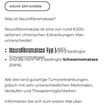
Mehr erfahren
MEHR ERFAHREN
Was ist
Neuro­fibro­matose
?
Neurofibromatose ist eine von rund 6.000
seltenen chronischen Erkrankungen. Man
unterscheidet:
Neurofibromatose Typ 1
(NF1),
Neurofibromatose Typ 2
(NF2-bedingte
Schwannomatose)
und die nicht NF2-bedingte
Schwannomatose
(SWN).
Alle drei sind gutartige Tumorerkrankungen,
jedoch mit sehr unterschiedlichen Merkmalen,
Verläufen und Therapiemöglichkeiten.
Informieren Sie sich zum ersten Mal über