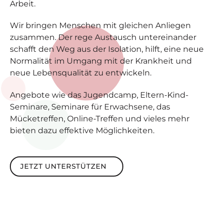
Arbeit.
Wir bringen Menschen mit gleichen Anliegen
zusammen. Der rege Austausch untereinander
schafft den Weg aus der Isolation, hilft, eine neue
Normalität im Umgang mit der Krankheit und
neue Lebensqualität zu entwickeln.
Angebote wie das Jugendcamp, Eltern-Kind-
Seminare, Seminare für Erwachsene, das
Mücketreffen, Online-Treffen und vieles mehr
bieten dazu effektive Möglichkeiten.
Jetzt unterstützen
JETZT UNTERSTÜTZEN
Footer