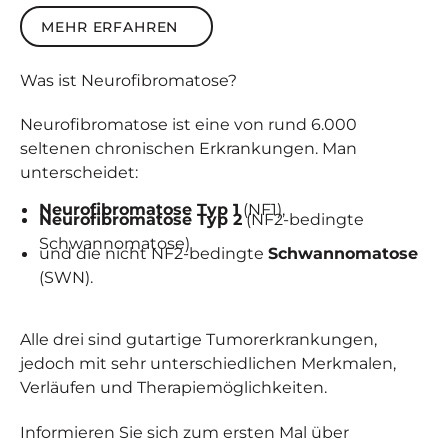
Mehr erfahren
MEHR ERFAHREN
Was ist
Neuro­fibro­matose
?
Neurofibromatose ist eine von rund 6.000
seltenen chronischen Erkrankungen. Man
unterscheidet:
Neurofibromatose Typ 1
(NF1),
Neurofibromatose Typ 2
(NF2-bedingte
Schwannomatose)
und die nicht NF2-bedingte
Schwannomatose
(SWN).
Alle drei sind gutartige Tumorerkrankungen,
jedoch mit sehr unterschiedlichen Merkmalen,
Verläufen und Therapiemöglichkeiten.
Informieren Sie sich zum ersten Mal über