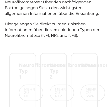
Neurofibromatose? Über den nachfolgenden
Button gelangen Sie zu den wichtigsten
allgemeinen Informationen über die Erkrankung.
Hier gelangen Sie direkt zu medizinischen
Informationen über die verschiedenen Typen der
Neurofibromatose (NF1, NF2 und NF3).
Neurofibromatose
Neurofibromatose
Schwanno
Typ
Typ
1
2
Mehr zu NF1
Mehr zu NF2
Mehr zu SW
MEHR
MEHR
MEHR
ZU
ZU
ZU
NF1
NF2
SWN