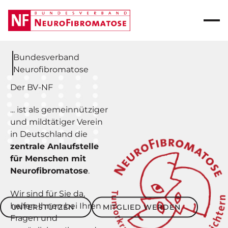
Bundesverband
Neurofibromatose
Der BV-NF
... ist als gemeinnütziger
und mildtätiger Verein
in Deutschland die
zentrale Anlaufstelle
für Menschen mit
Neurofibromatose
.
Wir sind für Sie da,
Unterstützen
Mitglied werden
helfen Ihnen bei Ihren
UNTERSTÜTZEN
MITGLIED WERDEN
Fragen und