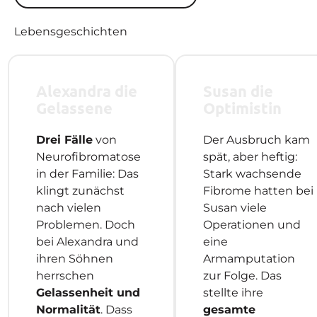
Lebensgeschichten
Alexandra die
Susan die
Gelassene
Optimistin
Drei Fälle
von
Der Ausbruch kam
Neurofibromatose
spät, aber heftig:
in der Familie: Das
Stark wachsende
klingt zunächst
Fibrome hatten bei
nach vielen
Susan viele
Problemen. Doch
Operationen und
bei Alexandra und
eine
ihren Söhnen
Armamputation
herrschen
zur Folge. Das
Gelassenheit und
stellte ihre
Normalität
. Dass
gesamte