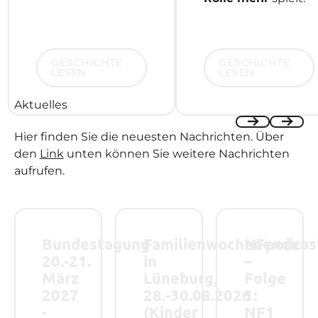
Geschichte lesen
Geschichte lesen
GESCHICHTE
GESCHICHTE
LESEN
LESEN
Aktuelles
Hier finden Sie die neuesten Nachrichten. Über
Previous
Next
den
Link
unten können Sie weitere Nachrichten
aufrufen.
Bundestagung 20.-21. März 2027 - Save the Date!
Familienwochenende in Lüneburg, 28.-
NFpodcast – Folge
Bundestagung
Familienwochenende
NFpodcas
20.-21.
in
–
März
Lüneburg,
Folge
2027
28.-30.08.2026
1:
-
(Kinder
NF1