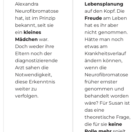
Alexandra
Lebensplanung
Neurofibromatose
auf den Kopf. Die
hat, ist im Prinzip
Freude
am Leben
bekannt, seit sie
hat es ihr aber
ein
kleines
nicht genommen.
Mädchen
war.
Hätte man noch
Doch weder ihre
etwas am
Eltern noch der
Krankheitsverlauf
diagnostizierende
ändern können,
Arzt sahen die
wenn die
Notwendigkeit,
Neurofibromatose
diese Erkenntnis
früher ernster
weiter zu
genommen und
verfolgen.
behandelt worden
wäre? Für Susan ist
das eine
theoretische Frage,
die für sie
keine
Rolle mehr
spielt.