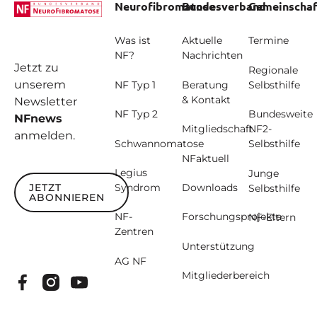
Neurofibromatose
Bundesverband
Gemeinschaf
Was ist
Aktuelle
Termine
NF?
Nachrichten
Jetzt zu
Regionale
unserem
NF Typ 1
Beratung
Selbsthilfe
& Kontakt
Newsletter
NF Typ 2
Bundesweite
NFnews
Mitgliedschaft
NF2-
anmelden.
Schwannomatose
Selbsthilfe
NFaktuell
Legius
Junge
JETZT
Syndrom
Downloads
Selbsthilfe
ABONNIEREN
Jetzt abonnieren
NF-
Forschungsprojekte
NF-Eltern
Zentren
Unterstützung
AG NF
Mitgliederbereich