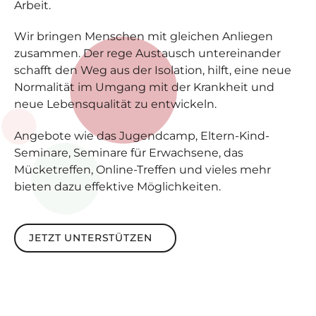
Arbeit.
Wir bringen Menschen mit gleichen Anliegen
zusammen. Der rege Austausch untereinander
schafft den Weg aus der Isolation, hilft, eine neue
Normalität im Umgang mit der Krankheit und
neue Lebensqualität zu entwickeln.
Angebote wie das Jugendcamp, Eltern-Kind-
Seminare, Seminare für Erwachsene, das
Mücketreffen, Online-Treffen und vieles mehr
bieten dazu effektive Möglichkeiten.
Jetzt unterstützen
JETZT UNTERSTÜTZEN
Footer