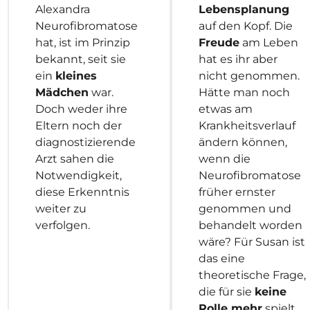
Alexandra
Lebensplanung
Neurofibromatose
auf den Kopf. Die
hat, ist im Prinzip
Freude
am Leben
bekannt, seit sie
hat es ihr aber
ein
kleines
nicht genommen.
Mädchen
war.
Hätte man noch
Doch weder ihre
etwas am
Eltern noch der
Krankheitsverlauf
diagnostizierende
ändern können,
Arzt sahen die
wenn die
Notwendigkeit,
Neurofibromatose
diese Erkenntnis
früher ernster
weiter zu
genommen und
verfolgen.
behandelt worden
wäre? Für Susan ist
das eine
theoretische Frage,
die für sie
keine
Rolle mehr
spielt.