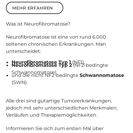
Mehr erfahren
MEHR ERFAHREN
Was ist
Neuro­fibro­matose
?
Neurofibromatose ist eine von rund 6.000
seltenen chronischen Erkrankungen. Man
unterscheidet:
Neurofibromatose Typ 1
(NF1),
Neurofibromatose Typ 2
(NF2-bedingte
Schwannomatose)
und die nicht NF2-bedingte
Schwannomatose
(SWN).
Alle drei sind gutartige Tumorerkrankungen,
jedoch mit sehr unterschiedlichen Merkmalen,
Verläufen und Therapiemöglichkeiten.
Informieren Sie sich zum ersten Mal über