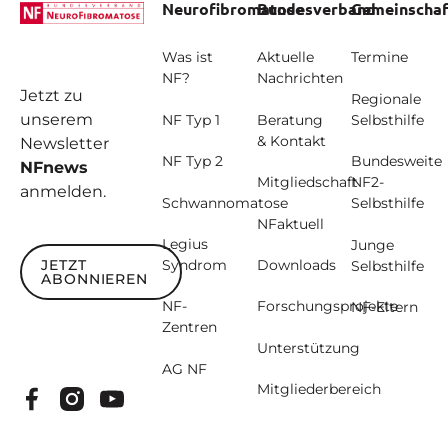
Neurofibromatose
Bundesverband
Gemeinschaf
Was ist
Aktuelle
Termine
NF?
Nachrichten
Jetzt zu
Regionale
unserem
NF Typ 1
Beratung
Selbsthilfe
& Kontakt
Newsletter
NF Typ 2
Bundesweite
NFnews
Mitgliedschaft
NF2-
anmelden.
Schwannomatose
Selbsthilfe
NFaktuell
Legius
Junge
JETZT
Syndrom
Downloads
Selbsthilfe
ABONNIEREN
Jetzt abonnieren
NF-
Forschungsprojekte
NF-Eltern
Zentren
Unterstützung
AG NF
Mitgliederbereich