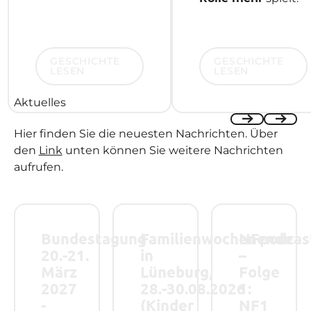
Geschichte lesen
Geschichte lesen
GESCHICHTE
GESCHICHTE
LESEN
LESEN
Aktuelles
Hier finden Sie die neuesten Nachrichten. Über
Previous
Next
den
Link
unten können Sie weitere Nachrichten
aufrufen.
Bundestagung 20.-21. März 2027 - Save the Date!
Familienwochenende in Lüneburg, 28.-
NFpodcast – Folge
Bundestagung
Familienwochenende
NFpodcas
20.-21.
in
–
März
Lüneburg,
Folge
2027
28.-30.08.2026
1:
-
(Kinder
NF1