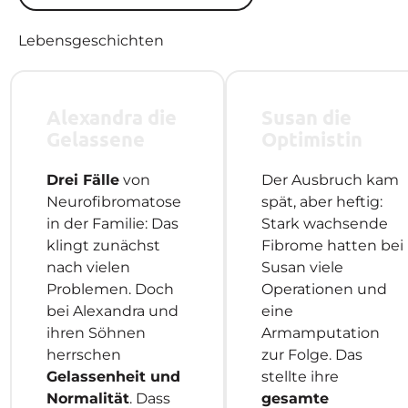
Lebensgeschichten
Alexandra die
Susan die
Gelassene
Optimistin
Drei Fälle
von
Der Ausbruch kam
Neurofibromatose
spät, aber heftig:
in der Familie: Das
Stark wachsende
klingt zunächst
Fibrome hatten bei
nach vielen
Susan viele
Problemen. Doch
Operationen und
bei Alexandra und
eine
ihren Söhnen
Armamputation
herrschen
zur Folge. Das
Gelassenheit und
stellte ihre
Normalität
. Dass
gesamte