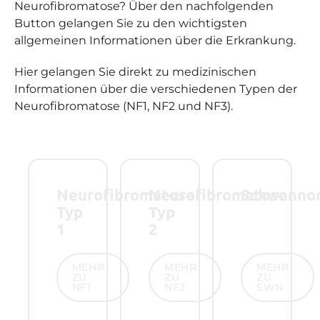
Neurofibromatose? Über den nachfolgenden
Button gelangen Sie zu den wichtigsten
allgemeinen Informationen über die Erkrankung.
Hier gelangen Sie direkt zu medizinischen
Informationen über die verschiedenen Typen der
Neurofibromatose (NF1, NF2 und NF3).
Neurofibromatose
Neurofibromatose
Schwanno
Typ
Typ
1
2
Mehr zu NF1
Mehr zu NF2
Mehr zu SW
MEHR
MEHR
MEHR
ZU
ZU
ZU
NF1
NF2
SWN