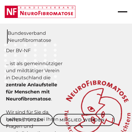
Bundesverband
Neurofibromatose
Der BV-NF
... ist als gemeinnütziger
und mildtätiger Verein
in Deutschland die
zentrale Anlaufstelle
für Menschen mit
Neurofibromatose
.
Wir sind für Sie da,
Unterstützen
Mitglied werden
helfen Ihnen bei Ihren
UNTERSTÜTZEN
MITGLIED WERDEN
Fragen und