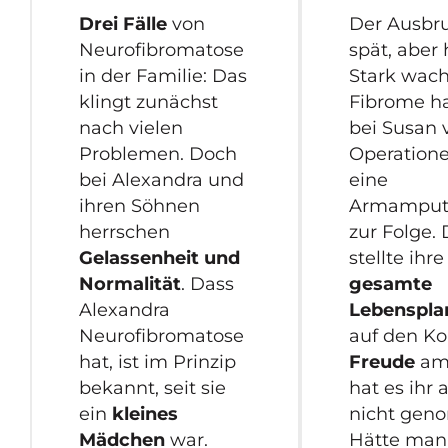
Drei Fälle
von
Der Ausbr
Neurofibromatose
spät, aber 
in der Familie: Das
Stark wac
klingt zunächst
Fibrome h
nach vielen
bei Susan 
Problemen. Doch
Operation
bei Alexandra und
eine
ihren Söhnen
Armamput
herrschen
zur Folge.
Gelassenheit und
stellte ihre
Normalität
. Dass
gesamte
Alexandra
Lebenspl
Neurofibromatose
auf den Ko
hat, ist im Prinzip
Freude
am
bekannt, seit sie
hat es ihr 
ein
kleines
nicht gen
Mädchen
war.
Hätte man