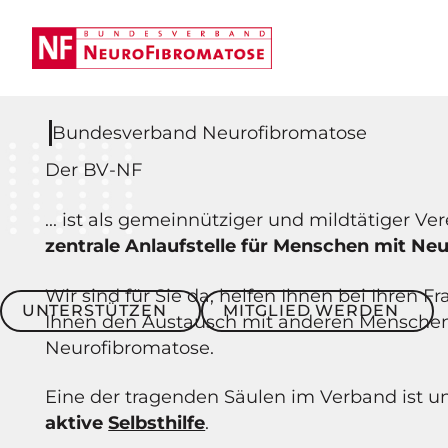
Bundesverband Neurofibromatose
Der BV-NF
... ist als gemeinnütziger und mildtätiger Ve
zentrale Anlaufstelle für Menschen mit Ne
Wir sind für Sie da, helfen Ihnen bei Ihren 
Unterstützen
Mitglied werden
UNTERSTÜTZEN
MITGLIED WERDEN
Ihnen den Austausch mit anderen Mensche
Neurofibromatose.
Eine der tragenden Säulen im Verband ist u
aktive
Selbsthilfe
.