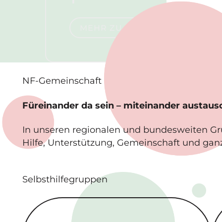
Mehr zu NF1
MEHR ZU NF1
NF-
Gemeinschaft
Füreinander da sein – miteinander austau
In unseren regionalen und bundesweiten G
Hilfe, Unterstützung, Gemeinschaft und gan
Selbsthilfegruppen
Regionale Selbsthilfe­gruppen
Bu