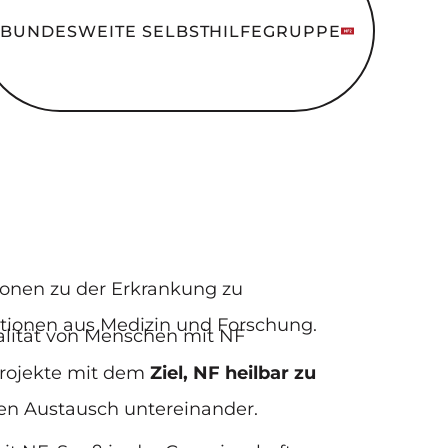
BUNDESWEITE SELBSTHILFEGRUPPE
tionen zu der Erkrankung zu
ationen aus Medizin und Forschung.
ualität von Menschen mit NF
projekte mit dem
Ziel, NF heilbar zu
en Austausch untereinander.