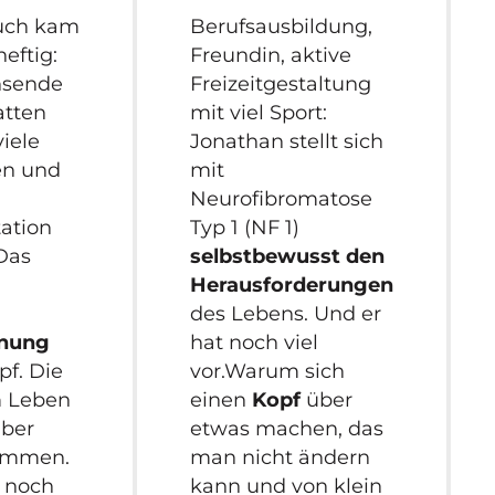
uch kam
Berufsausbildung,
heftig:
Freundin, aktive
hsende
Freizeitgestaltung
atten
mit viel Sport:
viele
Jonathan stellt sich
en und
mit
Neurofibromatose
ation
Typ 1 (NF 1)
 Das
selbstbewusst den
Herausforderungen
des Lebens. Und er
anung
hat noch viel
pf. Die
vor.Warum sich
 Leben
einen
Kopf
über
aber
etwas machen, das
ommen.
man nicht ändern
 noch
kann und von klein