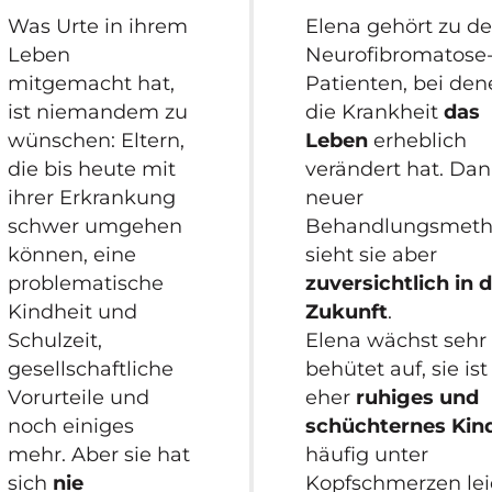
Was Urte in ihrem
Elena gehört zu d
Leben
Neurofibromatose
mitgemacht hat,
Patienten, bei de
ist niemandem zu
die Krankheit
das
wünschen: Eltern,
Leben
erheblich
die bis heute mit
verändert hat. Da
ihrer Erkrankung
neuer
schwer umgehen
Behandlungsmet
können, eine
sieht sie aber
problematische
zuversichtlich in d
Kindheit und
Zukunft
.
Schulzeit,
Elena wächst sehr
gesellschaftliche
behütet auf, sie ist
Vorurteile und
eher
ruhiges und
noch einiges
schüchternes Kin
mehr. Aber sie hat
häufig unter
sich
nie
Kopfschmerzen lei