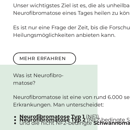
Unser wichtigstes Ziel ist es, die als unheil
Neurofibromatose eines Tages heilen zu kön
Es ist nur eine Frage der Zeit, bis die Forsc
Heilungsmöglichkeiten anbieten kann.
Mehr erfahren
MEHR ERFAHREN
Was ist
Neuro­fibro­
matose
?
Neurofibromatose ist eine von rund 6.000 s
Erkrankungen. Man unterscheidet:
Neurofibromatose Typ 1
(NF1),
Neurofibromatose Typ 2
(NF2-bedingte 
und die nicht NF2-bedingte
Schwannoma