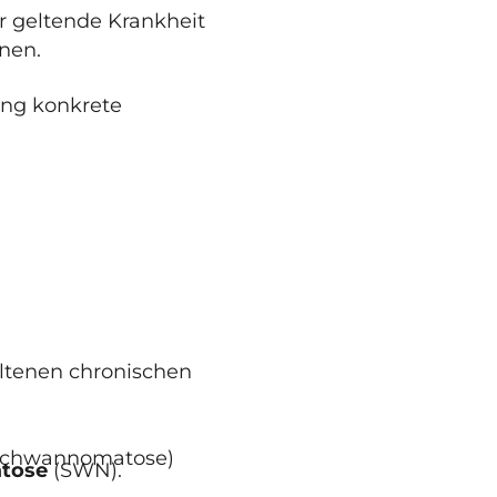
bar geltende Krankheit
nen.
hung konkrete
eltenen chronischen
Schwannomatose)
tose
(SWN).