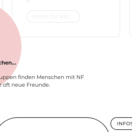
Mehr zu NF2
MEHR ZU NF2
schen…
ruppen finden Menschen mit NF
z oft neue Freunde.
ndesweite SelbsthilfeGruppe
Infos z
INFO