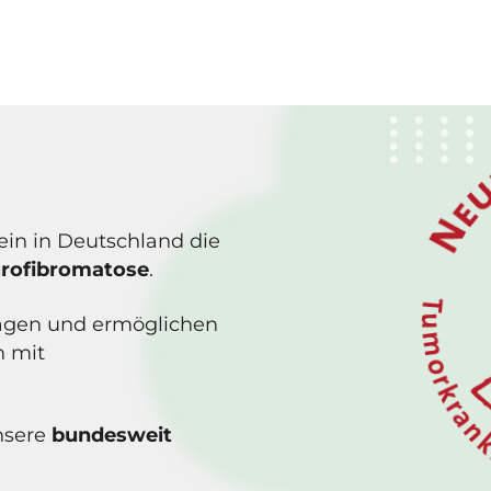
rein in Deutschland die
urofibromatose
.
Fragen und ermöglichen
n mit
nsere
bundesweit