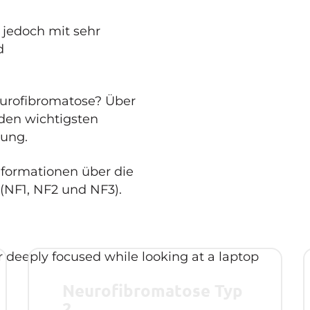
 jedoch mit sehr
d
eurofibromatose? Über
den wichtigsten
kung.
nformationen über die
(NF1, NF2 und NF3).
Neurofibromatose Typ
2