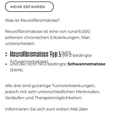
Mehr erfahren
MEHR ERFAHREN
Was ist
Neuro­fibro­matose
?
Neurofibromatose ist eine von rund 6.000
seltenen chronischen Erkrankungen. Man
unterscheidet:
Neurofibromatose Typ 1
(NF1),
Neurofibromatose Typ 2
(NF2-bedingte
Schwannomatose)
und die nicht NF2-bedingte
Schwannomatose
(SWN).
Alle drei sind gutartige Tumorerkrankungen,
jedoch mit sehr unterschiedlichen Merkmalen,
Verläufen und Therapiemöglichkeiten.
Informieren Sie sich zum ersten Mal über