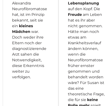
Alexandra
Lebensplanung
Neurofibromatose
auf den Kopf. Die
hat, ist im Prinzip
Freude
am Leben
bekannt, seit sie
hat es ihr aber
ein
kleines
nicht genommen.
Mädchen
war.
Hätte man noch
Doch weder ihre
etwas am
Eltern noch der
Krankheitsverlauf
diagnostizierende
ändern können,
Arzt sahen die
wenn die
Notwendigkeit,
Neurofibromatose
diese Erkenntnis
früher ernster
weiter zu
genommen und
verfolgen.
behandelt worden
wäre? Für Susan ist
das eine
theoretische Frage,
die für sie
keine
Rolle mehr
spielt.