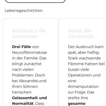
Lebensgeschichten
Alexandra die
Susan die
Gelassene
Optimistin
Drei Fälle
von
Der Ausbruch kam
Neurofibromatose
spät, aber heftig:
in der Familie: Das
Stark wachsende
klingt zunächst
Fibrome hatten bei
nach vielen
Susan viele
Problemen. Doch
Operationen und
bei Alexandra und
eine
ihren Söhnen
Armamputation
herrschen
zur Folge. Das
Gelassenheit und
stellte ihre
Normalität
. Dass
gesamte