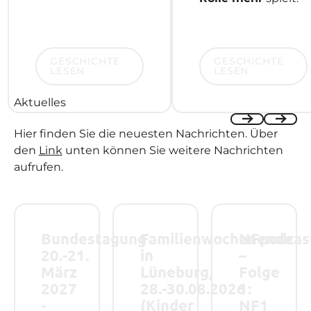
Geschichte lesen
Geschichte lesen
GESCHICHTE
GESCHICHTE
LESEN
LESEN
Aktuelles
Hier finden Sie die neuesten Nachrichten. Über
Previous
Next
den
Link
unten können Sie weitere Nachrichten
aufrufen.
Bundestagung 20.-21. März 2027 - Save the Date!
Familienwochenende in Lüneburg, 28.-
NFpodcast – Folge
Bundestagung
Familienwochenende
NFpodcas
20.-21.
in
–
März
Lüneburg,
Folge
2027
28.-30.08.2026
1:
-
(Kinder
NF1