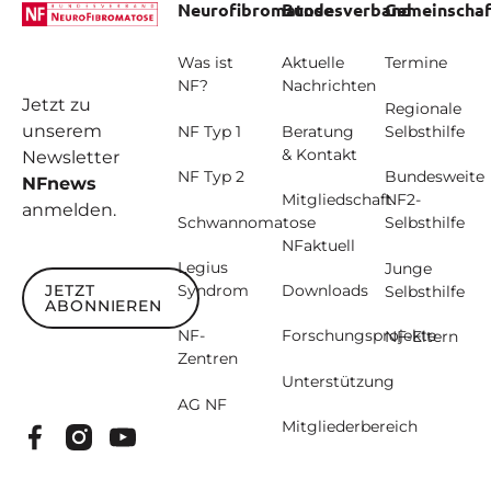
Neurofibromatose
Bundesverband
Gemeinschaf
Was ist
Aktuelle
Termine
NF?
Nachrichten
Jetzt zu
Regionale
unserem
NF Typ 1
Beratung
Selbsthilfe
& Kontakt
Newsletter
NF Typ 2
Bundesweite
NFnews
Mitgliedschaft
NF2-
anmelden.
Schwannomatose
Selbsthilfe
NFaktuell
Legius
Junge
JETZT
Syndrom
Downloads
Selbsthilfe
ABONNIEREN
Jetzt abonnieren
NF-
Forschungsprojekte
NF-Eltern
Zentren
Unterstützung
AG NF
Mitgliederbereich