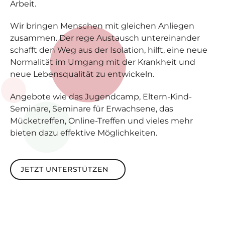
Arbeit.
Wir bringen Menschen mit gleichen Anliegen
zusammen. Der rege Austausch untereinander
schafft den Weg aus der Isolation, hilft, eine neue
Normalität im Umgang mit der Krankheit und
neue Lebensqualität zu entwickeln.
Angebote wie das Jugendcamp, Eltern-Kind-
Seminare, Seminare für Erwachsene, das
Mücketreffen, Online-Treffen und vieles mehr
bieten dazu effektive Möglichkeiten.
Jetzt unterstützen
JETZT UNTERSTÜTZEN
Footer