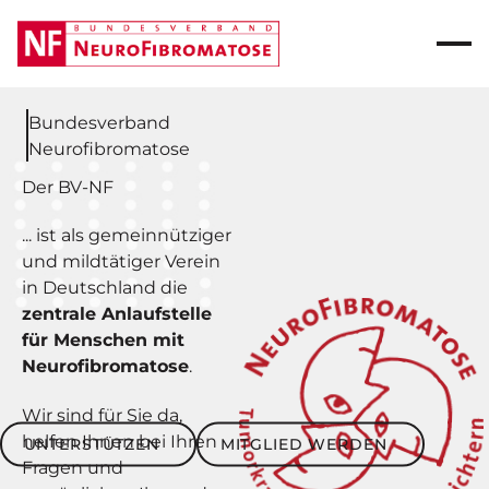
Bundesverband
Neurofibromatose
Der BV-NF
... ist als gemeinnütziger
und mildtätiger Verein
in Deutschland die
zentrale Anlaufstelle
für Menschen mit
Neurofibromatose
.
Wir sind für Sie da,
Unterstützen
Mitglied werden
helfen Ihnen bei Ihren
UNTERSTÜTZEN
MITGLIED WERDEN
Fragen und