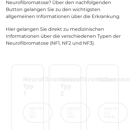
Neurofibromatose? Über den nachfolgenden
Button gelangen Sie zu den wichtigsten
allgemeinen Informationen über die Erkrankung.
Hier gelangen Sie direkt zu medizinischen
Informationen über die verschiedenen Typen der
Neurofibromatose (NF1, NF2 und NF3).
Neurofibromatose
Neurofibromatose
Schwanno
Typ
Typ
1
2
Mehr zu NF1
Mehr zu NF2
Mehr zu SW
MEHR
MEHR
MEHR
ZU
ZU
ZU
NF1
NF2
SWN