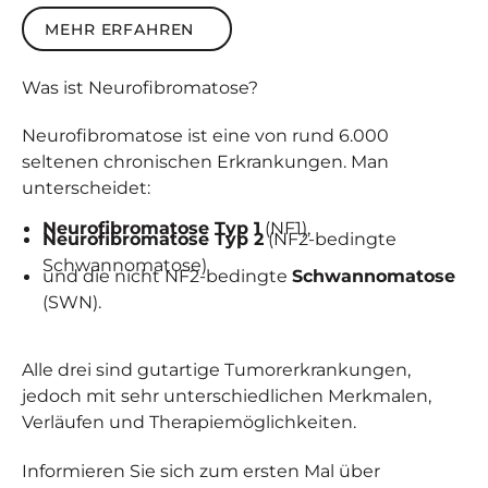
Mehr erfahren
MEHR ERFAHREN
Was ist
Neuro­fibro­matose
?
Neurofibromatose ist eine von rund 6.000
seltenen chronischen Erkrankungen. Man
unterscheidet:
Neurofibromatose Typ 1
(NF1),
Neurofibromatose Typ 2
(NF2-bedingte
Schwannomatose)
und die nicht NF2-bedingte
Schwannomatose
(SWN).
Alle drei sind gutartige Tumorerkrankungen,
jedoch mit sehr unterschiedlichen Merkmalen,
Verläufen und Therapiemöglichkeiten.
Informieren Sie sich zum ersten Mal über