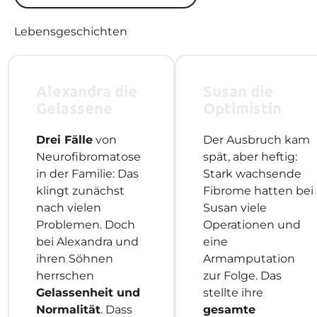
Lebensgeschichten
Alexandra die
Susan die
Gelassene
Optimistin
Drei Fälle
von
Der Ausbruch kam
Neurofibromatose
spät, aber heftig:
in der Familie: Das
Stark wachsende
klingt zunächst
Fibrome hatten bei
nach vielen
Susan viele
Problemen. Doch
Operationen und
bei Alexandra und
eine
ihren Söhnen
Armamputation
herrschen
zur Folge. Das
Gelassenheit und
stellte ihre
Normalität
. Dass
gesamte