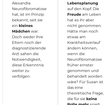
Alexandra
Lebensplanung
Neurofibromatose
auf den Kopf. Die
hat, ist im Prinzip
Freude
am Leben
bekannt, seit sie
hat es ihr aber
ein
kleines
nicht genommen.
Mädchen
war.
Hätte man noch
Doch weder ihre
etwas am
Eltern noch der
Krankheitsverlauf
diagnostizierende
ändern können,
Arzt sahen die
wenn die
Notwendigkeit,
Neurofibromatose
diese Erkenntnis
früher ernster
weiter zu
genommen und
verfolgen.
behandelt worden
wäre? Für Susan ist
das eine
theoretische Frage,
die für sie
keine
Rolle mehr
spielt.