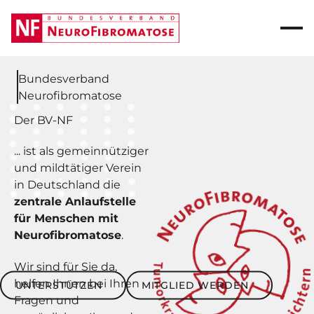
Bundesverband
Neurofibromatose
Der BV-NF
... ist als gemeinnütziger
und mildtätiger Verein
in Deutschland die
zentrale Anlaufstelle
für Menschen mit
Neurofibromatose
.
Wir sind für Sie da,
Unterstützen
Mitglied werden
helfen Ihnen bei Ihren
UNTERSTÜTZEN
MITGLIED WERDEN
Fragen und