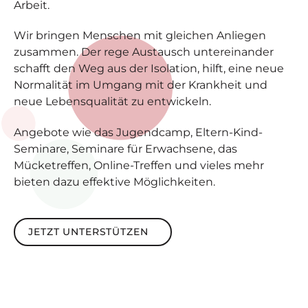
Arbeit.
Wir bringen Menschen mit gleichen Anliegen
zusammen. Der rege Austausch untereinander
schafft den Weg aus der Isolation, hilft, eine neue
Normalität im Umgang mit der Krankheit und
neue Lebensqualität zu entwickeln.
Angebote wie das Jugendcamp, Eltern-Kind-
Seminare, Seminare für Erwachsene, das
Mücketreffen, Online-Treffen und vieles mehr
bieten dazu effektive Möglichkeiten.
Jetzt unterstützen
JETZT UNTERSTÜTZEN
Footer