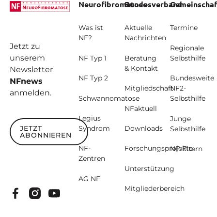
Neurofibromatose
Bundesverband
Gemeinschaf
Was ist
Aktuelle
Termine
NF?
Nachrichten
Jetzt zu
Regionale
unserem
NF Typ 1
Beratung
Selbsthilfe
& Kontakt
Newsletter
NF Typ 2
Bundesweite
NFnews
Mitgliedschaft
NF2-
anmelden.
Schwannomatose
Selbsthilfe
NFaktuell
Legius
Junge
JETZT
Syndrom
Downloads
Selbsthilfe
ABONNIEREN
Jetzt abonnieren
NF-
Forschungsprojekte
NF-Eltern
Zentren
Unterstützung
AG NF
Mitgliederbereich