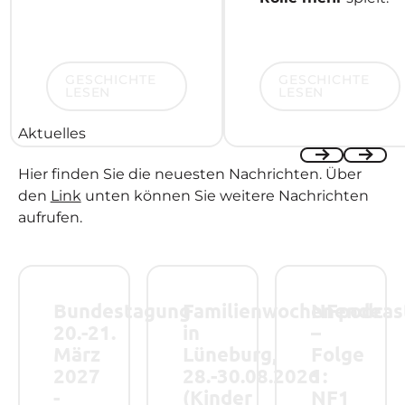
Geschichte lesen
Geschichte lesen
GESCHICHTE
GESCHICHTE
LESEN
LESEN
Aktuelles
Hier finden Sie die neuesten Nachrichten. Über
Previous
Next
den
Link
unten können Sie weitere Nachrichten
aufrufen.
Bundestagung 20.-21. März 2027 - Save the Date!
Familienwochenende in Lüneburg, 28.-
NFpodcast – Folge
Bundestagung
Familienwochenende
NFpodcas
20.-21.
in
–
März
Lüneburg,
Folge
2027
28.-30.08.2026
1:
-
(Kinder
NF1