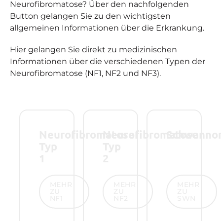
Neurofibromatose? Über den nachfolgenden
Button gelangen Sie zu den wichtigsten
allgemeinen Informationen über die Erkrankung.
Hier gelangen Sie direkt zu medizinischen
Informationen über die verschiedenen Typen der
Neurofibromatose (NF1, NF2 und NF3).
Neurofibromatose
Neurofibromatose
Schwanno
Typ
Typ
1
2
Mehr zu NF1
Mehr zu NF2
Mehr zu SW
MEHR
MEHR
MEHR
ZU
ZU
ZU
NF1
NF2
SWN