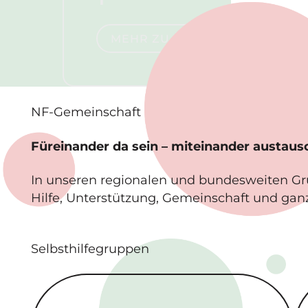
Mehr zu NF1
MEHR ZU NF1
NF-
Gemeinschaft
Füreinander da sein – miteinander austau
In unseren regionalen und bundesweiten G
Hilfe, Unterstützung, Gemeinschaft und gan
Selbsthilfegruppen
Regionale Selbsthilfe­gruppen
Bu