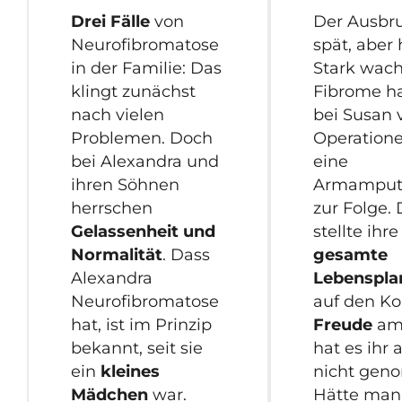
Drei Fälle
von
Der Ausbr
Neurofibromatose
spät, aber 
in der Familie: Das
Stark wac
klingt zunächst
Fibrome h
nach vielen
bei Susan 
Problemen. Doch
Operation
bei Alexandra und
eine
ihren Söhnen
Armamput
herrschen
zur Folge.
Gelassenheit und
stellte ihre
Normalität
. Dass
gesamte
Alexandra
Lebenspl
Neurofibromatose
auf den Ko
hat, ist im Prinzip
Freude
am
bekannt, seit sie
hat es ihr 
ein
kleines
nicht gen
Mädchen
war.
Hätte man