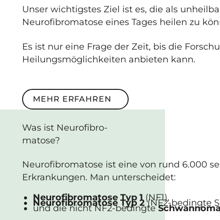
Unser wichtigstes Ziel ist es, die als unheil
Neurofibromatose eines Tages heilen zu kön
Es ist nur eine Frage der Zeit, bis die Forsc
Heilungsmöglichkeiten anbieten kann.
Mehr erfahren
MEHR ERFAHREN
Was ist
Neuro­fibro­
matose
?
Neurofibromatose ist eine von rund 6.000 s
Erkrankungen. Man unterscheidet:
Neurofibromatose Typ 1
(NF1),
Neurofibromatose Typ 2
(NF2-bedingte 
und die nicht NF2-bedingte
Schwannoma