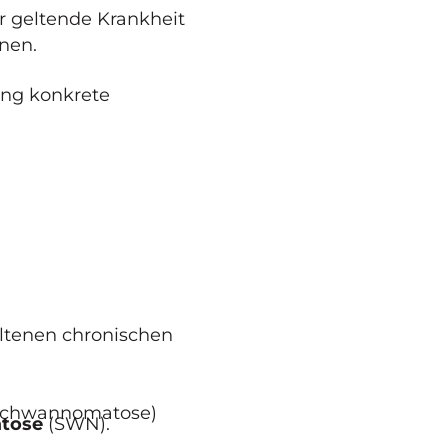
bar geltende Krankheit
nen.
hung konkrete
eltenen chronischen
Schwannomatose)
tose
(SWN).