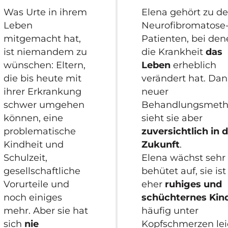
Was Urte in ihrem
Elena gehört zu d
Leben
Neurofibromatose
mitgemacht hat,
Patienten, bei de
ist niemandem zu
die Krankheit
das
wünschen: Eltern,
Leben
erheblich
die bis heute mit
verändert hat. Da
ihrer Erkrankung
neuer
schwer umgehen
Behandlungsmet
können, eine
sieht sie aber
problematische
zuversichtlich in d
Kindheit und
Zukunft
.
Schulzeit,
Elena wächst sehr
gesellschaftliche
behütet auf, sie ist
Vorurteile und
eher
ruhiges und
noch einiges
schüchternes Kin
mehr. Aber sie hat
häufig unter
sich
nie
Kopfschmerzen lei