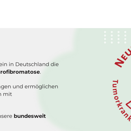
rein in Deutschland die
urofibromatose
.
Fragen und ermöglichen
n mit
nsere
bundesweit