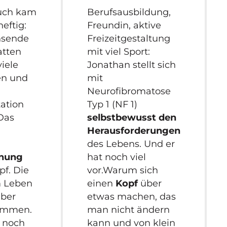
uch kam
Berufsausbildung,
heftig:
Freundin, aktive
hsende
Freizeitgestaltung
atten
mit viel Sport:
viele
Jonathan stellt sich
en und
mit
Neurofibromatose
ation
Typ 1 (NF 1)
 Das
selbstbewusst den
Herausforderungen
des Lebens. Und er
anung
hat noch viel
pf. Die
vor.Warum sich
 Leben
einen
Kopf
über
aber
etwas machen, das
ommen.
man nicht ändern
 noch
kann und von klein