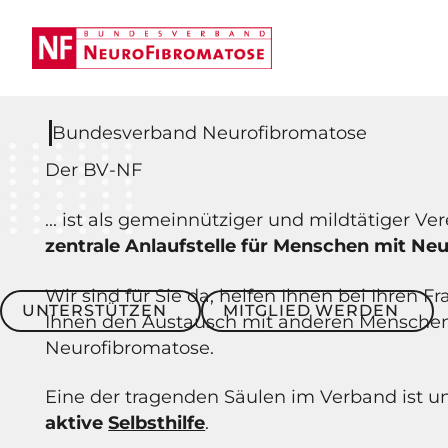
Bundesverband Neurofibromatose
Der BV-NF
... ist als gemeinnütziger und mildtätiger Ve
zentrale Anlaufstelle für Menschen mit Ne
Wir sind für Sie da, helfen Ihnen bei Ihren 
Unterstützen
Mitglied werden
UNTERSTÜTZEN
MITGLIED WERDEN
Ihnen den Austausch mit anderen Mensche
Neurofibromatose.
Eine der tragenden Säulen im Verband ist u
aktive
Selbsthilfe
.