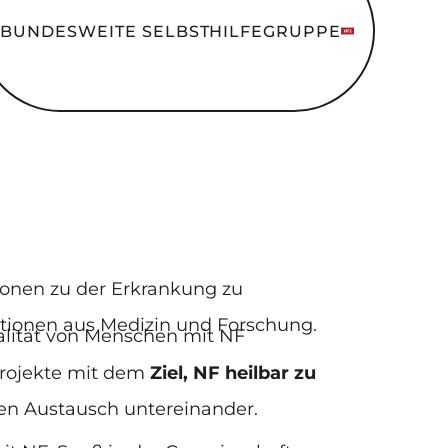
BUNDESWEITE SELBSTHILFEGRUPPE
tionen zu der Erkrankung zu
ationen aus Medizin und Forschung.
ualität von Menschen mit NF
projekte mit dem
Ziel, NF heilbar zu
en Austausch untereinander.