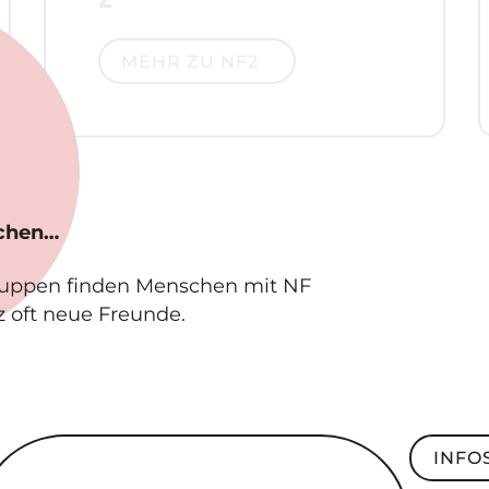
Mehr zu NF2
MEHR ZU NF2
schen…
ruppen finden Menschen mit NF
z oft neue Freunde.
ndesweite SelbsthilfeGruppe
Infos z
INFO