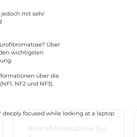
 jedoch mit sehr
d
eurofibromatose? Über
den wichtigsten
kung.
nformationen über die
(NF1, NF2 und NF3).
Neurofibromatose Typ
2