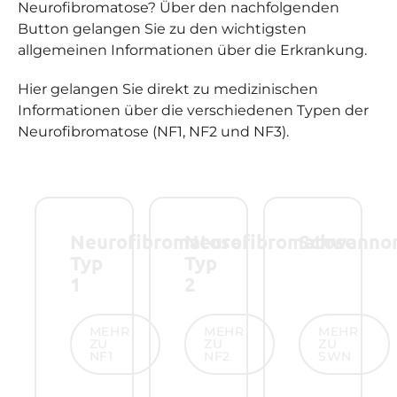
Neurofibromatose? Über den nachfolgenden
Button gelangen Sie zu den wichtigsten
allgemeinen Informationen über die Erkrankung.
Hier gelangen Sie direkt zu medizinischen
Informationen über die verschiedenen Typen der
Neurofibromatose (NF1, NF2 und NF3).
Neurofibromatose
Neurofibromatose
Schwanno
Typ
Typ
1
2
Mehr zu NF1
Mehr zu NF2
Mehr zu SW
MEHR
MEHR
MEHR
ZU
ZU
ZU
NF1
NF2
SWN