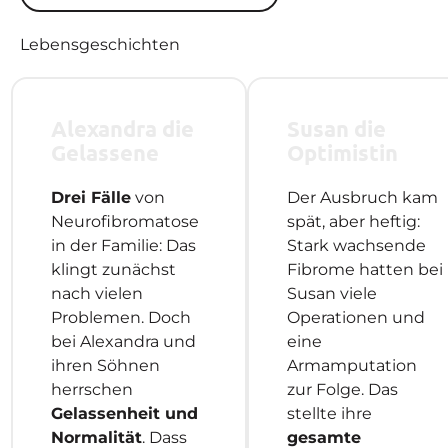
Lebensgeschichten
Alexandra die
Susan die
Gelassene
Optimistin
Drei Fälle
von
Der Ausbruch kam
Neurofibromatose
spät, aber heftig:
in der Familie: Das
Stark wachsende
klingt zunächst
Fibrome hatten bei
nach vielen
Susan viele
Problemen. Doch
Operationen und
bei Alexandra und
eine
ihren Söhnen
Armamputation
herrschen
zur Folge. Das
Gelassenheit und
stellte ihre
Normalität
. Dass
gesamte