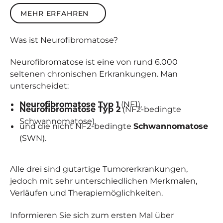
Mehr erfahren
MEHR ERFAHREN
Was ist
Neuro­fibro­matose
?
Neurofibromatose ist eine von rund 6.000
seltenen chronischen Erkrankungen. Man
unterscheidet:
Neurofibromatose Typ 1
(NF1),
Neurofibromatose Typ 2
(NF2-bedingte
Schwannomatose)
und die nicht NF2-bedingte
Schwannomatose
(SWN).
Alle drei sind gutartige Tumorerkrankungen,
jedoch mit sehr unterschiedlichen Merkmalen,
Verläufen und Therapiemöglichkeiten.
Informieren Sie sich zum ersten Mal über