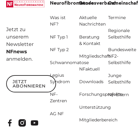
Neurofibromatose
Bundesverband
Gemeinschaf
Was ist
Aktuelle
Termine
NF?
Nachrichten
Jetzt zu
Regionale
unserem
NF Typ 1
Beratung
Selbsthilfe
& Kontakt
Newsletter
NF Typ 2
Bundesweite
NFnews
Mitgliedschaft
NF2-
anmelden.
Schwannomatose
Selbsthilfe
NFaktuell
Legius
Junge
JETZT
Syndrom
Downloads
Selbsthilfe
ABONNIEREN
Jetzt abonnieren
NF-
Forschungsprojekte
NF-Eltern
Zentren
Unterstützung
AG NF
Mitgliederbereich