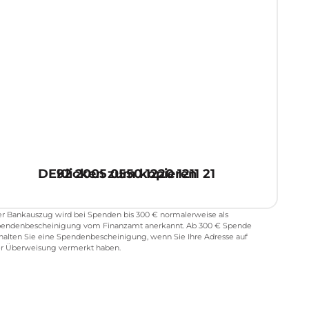
BIC:
HASPDEHHXXX
Bank:
HASPA
nhaber:
Bundesverband
eurofibromatose e.V.
Verwendungszweck:
pende für Gruppe Karlsruhe
DE92 2005 0550 1220 1211 21
Klicken zum kopieren
r Bankauszug wird bei Spenden bis 300 € normalerweise als
endenbescheinigung vom Finanzamt anerkannt. Ab 300 € Spende
halten Sie eine Spendenbescheinigung, wenn Sie Ihre Adresse auf
r Überweisung vermerkt haben.