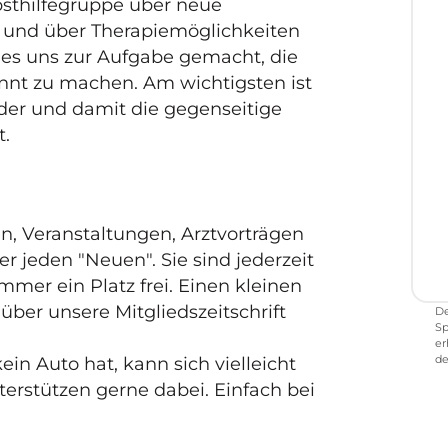
bsthilfegruppe über neue
g und über Therapiemöglichkeiten
 es uns zur Aufgabe gemacht, die
annt zu machen. Am wichtigsten ist
I
der und damit die gegenseitige
N
t.
S
n, Veranstaltungen, Arztvorträgen
 jeden "Neuen". Sie sind jederzeit
mmer ein Platz frei. Einen kleinen
über unsere Mitgliedszeitschrift
De
Sp
er
de
n Auto hat, kann sich vielleicht
erstützen gerne dabei. Einfach bei