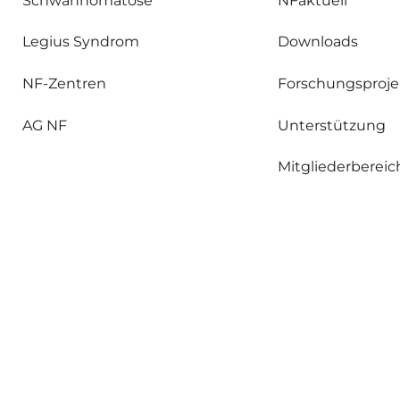
Schwannomatose
NFaktuell
Legius Syndrom
Downloads
NF-Zentren
Forschungsproje
AG NF
Unterstützung
Mitgliederbereic