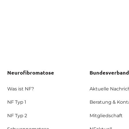
Neurofibromatose
Bundesverband
Was ist NF?
Aktuelle Nachric
NF Typ 1
Beratung & Kont
NF Typ 2
Mitgliedschaft