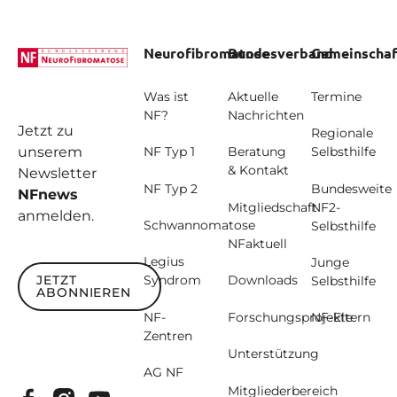
Neurofibromatose
Bundesverband
Gemeinschaf
Was ist
Aktuelle
Termine
NF?
Nachrichten
Jetzt zu
Regionale
unserem
NF Typ 1
Beratung
Selbsthilfe
& Kontakt
Newsletter
NF Typ 2
Bundesweite
NFnews
Mitgliedschaft
NF2-
anmelden.
Schwannomatose
Selbsthilfe
NFaktuell
Legius
Junge
JETZT
Syndrom
Downloads
Selbsthilfe
ABONNIEREN
Jetzt abonnieren
NF-
Forschungsprojekte
NF-Eltern
Zentren
Unterstützung
AG NF
Mitgliederbereich