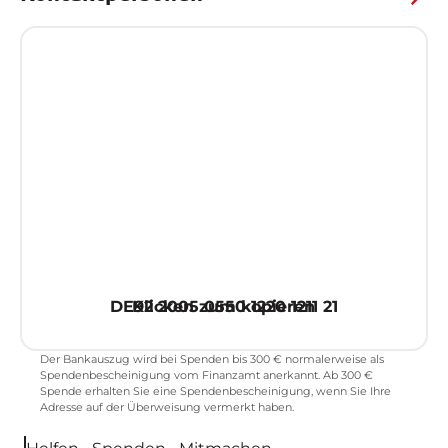
Spendenkonto
BIC:
HASPDEHHXXX
Bank:
HASPA
Inhaber:
Bundesverband Neurofibromatose
e.V.
Verwendungszweck:
Spende für Gruppe Hannover
DE92 2005 0550 1220 1211 21
Klicken zum kopieren
Der Bankauszug wird bei Spenden bis 300 € normalerweise als
Spendenbescheinigung vom Finanzamt anerkannt. Ab 300 €
Spende erhalten Sie eine Spendenbescheinigung, wenn Sie Ihre
Adresse auf der Überweisung vermerkt haben.
Helfen • Spenden • Mitmachen